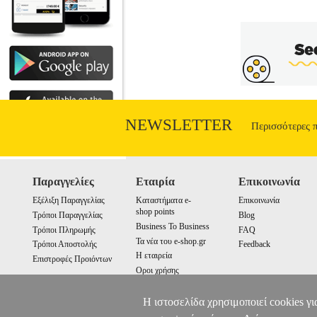
NEWSLETTER
Περισσότερες 
Παραγγελίες
Εταιρία
Επικοινωνία
Εξέλιξη Παραγγελίας
Καταστήματα e-
Επικοινωνία
shop points
Τρόποι Παραγγελίας
Blog
Business To Business
Τρόποι Πληρωμής
FAQ
Τα νέα του e-shop.gr
Τρόποι Αποστολής
Feedback
Η εταιρεία
Επιστροφές Προιόντων
Οροι χρήσης
Cookies
Η ιστοσελίδα χρησιμοποιεί cookies γι