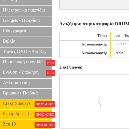
Ηλεκτρονικά παιχνίδια
Gadgets • Παιχνίδια
Αναζήτηση στην κατηγορία DRU
Είδη γραφείου
Τύπος
Set
Τα
Βιβλία
Κατασκευαστής
GRETS
Ταινίες DVD • Blu Ray
Κατασκευαστής
AKAI
Προσωπική φροντίδα
ΝΕΟ
Last viewed
Ενδυση • Υπόδηση
ΝΕΟ
Αθλητικά είδη
Βρεφικά • Παιδικά
Crazy Sundays
ΠΡΟΣΦΟΡΕΣ
Eshop Specials
ΠΡΟΣΦΟΡΕΣ
Zen 10
ΠΡΟΣΦΟΡΕΣ