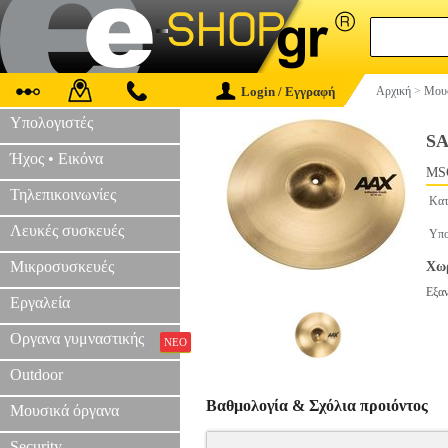
Login / Εγγραφή
Αρχική
>
Μουσ
Υπολογιστές
SA
Ήχος • Εικόνα
MS
Τηλεπικοινωνίες
Κατ
Λευκές συσκευές
Υπο
Μικροσυσκευές
Χωρ
Εξα
Εργαλεία
Οργανα γυμναστικής
ΝΕΟ
Outdoor
Βαθμολογία & Σχόλια προιόντος
Μουσικά όργανα
Security