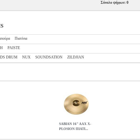
Σύνολο ψήφων: 0
MS
μπούρα
Πιατίνια
CH
PAISTE
DS DRUM
NUX
SOUNDSATION
ZILDJIAN
SABIAN 16" AAX X-
PLOSION ΠΙΑΤΙ...