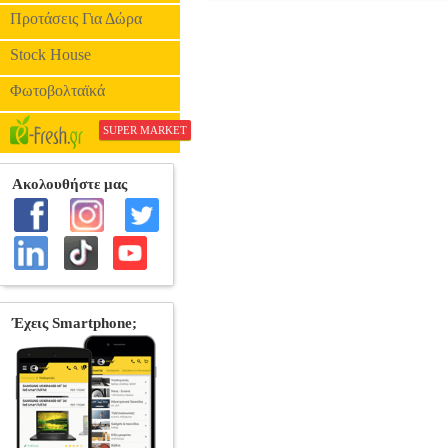
SABIAN 16'' AAX X-PLOSION ΠΙΑ
Προτάσεις Για Δώρα
Stock House
Φωτοβολταϊκά
SUPER MARKET