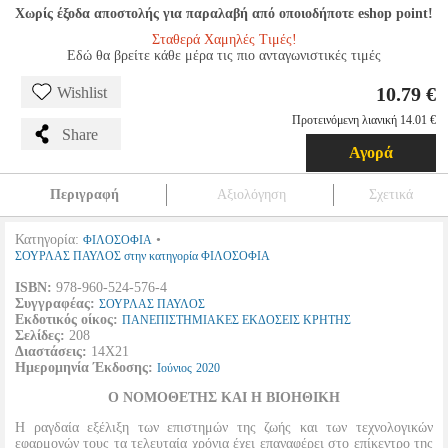
Χωρίς έξοδα αποστολής για παραλαβή από οποιοδήποτε eshop point!
Σταθερά Χαμηλές Τιμές!
Εδώ θα βρείτε κάθε μέρα τις πιο ανταγωνιστικές τιμές
10.79 €
Wishlist
Προτεινόμενη λιανική 14.01 €
Share
Αγορά
Περιγραφή
Αξιολόγηση
Σχετικά
Κατηγορία:
•
ΦΙΛΟΣΟΦΙΑ
ΣΟΥΡΛΑΣ ΠΑΥΛΟΣ στην κατηγορία ΦΙΛΟΣΟΦΙΑ
ISBN:
978-960-524-576-4
Συγγραφέας:
ΣΟΥΡΛΑΣ ΠΑΥΛΟΣ
Εκδοτικός οίκος:
ΠΑΝΕΠΙΣΤΗΜΙΑΚΕΣ ΕΚΔΟΣΕΙΣ ΚΡΗΤΗΣ
Σελίδες:
208
Διαστάσεις:
14Χ21
Ημερομηνία Έκδοσης:
Ιούνιος
2020
Ο ΝΟΜΟΘΕΤΗΣ ΚΑΙ Η ΒΙΟΗΘΙΚΗ
Η ραγδαία εξέλιξη των επιστημών της ζωής και των τεχνολογικών
εφαρμογών τους τα τελευταία χρόνια έχει επαναφέρει στο επίκεντρο της