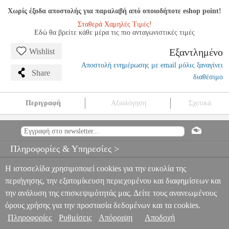
Χωρίς έξοδα αποστολής για παραλαβή από οποιοδήποτε eshop point!
Σταθερά Χαμηλές Τιμές!
Εδώ θα βρείτε κάθε μέρα τις πιο ανταγωνιστικές τιμές
Εξαντλημένο
Wishlist
Αποστολή ενημέρωσης με email μόλις ξαναγίνει
Share
διαθέσιμο
Περιγραφή
Αξιολόγηση
Σχετικά
ROBERT SCHUMANN - BUNTE BLATTER OPUS 99 /
ALBUMBLATTER OPUS 124 / KLAVIER (URTEXT)
MSC.606424
MSC.606424
EDITION PETERS
EDITION PETERS
Πληροφορίες & Υπηρεσίες >
ΜΟΥΣΙΚΑ ΒΙΒΛΙΑ ΠΛΗΚΤΡΩΝ
ROBERT SCHUMANN -
BUNTE BLATTER OPUS 99 / ALBUMBLATTER OPUS 124 /
Η ιστοσελίδα χρησιμοποιεί cookies για την ευκολία της
KLAVIER (URTEXT)
0
περιήγησης, την εξατομίκευση περιεχομένου και διαφημίσεων και
την ανάλυση της επισκεψιμότητάς μας. Δείτε τους ανανεωμένους
όρους χρήσης για την προστασία δεδομένων και τα cookies.
Πληροφορίες
Ρυθμίσεις
Απόρριψη
Αποδοχή