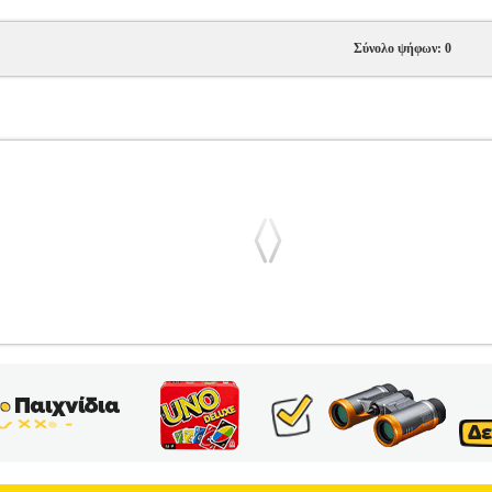
Σύνολο ψήφων: 0
 G
PL1.152099357
PL1.152099357
CAM
CAM
ΡΙΛΑΞ
Κατηγορία:
λυμμα από ύφασμα • Μαλακό προσκέφαλο • Ζώνη ασφαλείας 5 σημείω
υθμιζόμενες ταχύτητες • Χρονοδιακόπτης αυτόματης ενεργοποίησης • 
ς (4 μπαταρίεςC  1.5 volts), καιμεμετασχηματιστή(INPUT: 100-2
υς 30°C • Συμπαγές κλείσιμο Διαστάσεις και Βάρη: • Ανοικτό: L 64 -
σεις>• Ανοικτό: L 64 - W 74 - H 60 cm. • Κλειστό: L 64 - W 25 - H 
ύνται από την εταιρεία Electronic Shopping Greece ΑΕ σε συνεργασί