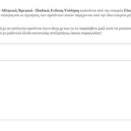
ν
Αθλητικά, Βρεφικά - Παιδικά, Ενδυση Υπόδηση
πωλούνται από την εταιρεία
Ele
ν πώληση και οι εγγυήσεις των προϊόντων αυτών παρέχονται από την ίδια εταιρεία μέ
ά με τα υπόλοιπα προϊόντα του e-shop.gr και να τα παραλάβετε μαζί ώστε να μειώσε
t με μηδενικά έξοδα αποστολής ανεξαρτήτως ύψους παραγγελίας!