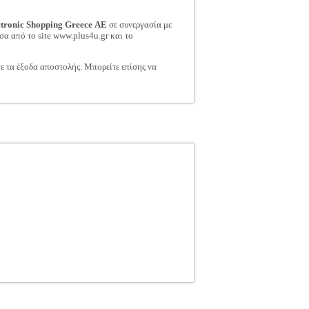
ctronic Shopping Greece ΑΕ
σε συνεργασία με
σα από το site www.plus4u.gr και το
τε τα έξοδα αποστολής. Μπορείτε επίσης να