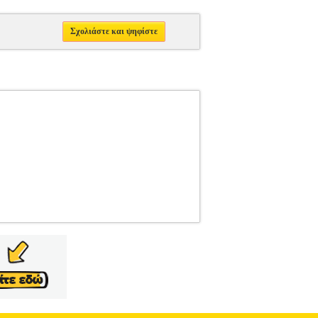
Σχολιάστε και ψηφίστε
 ΡΙΛΑΞ •CAM στην κατηγορία ΡΙΛΑΞ • Πλάτη
ν • Ρυθμιζόμενη κουκούλα με 3 θέσεις ύψους
15 μελωδίες, 5 φυσικοί ήχοι • Αντιολισθητικά,
40V~50/60Hz 0.25A MAX, OUTPUT: 6V~1000mA) •
 W 74 - H 60 cm. • Κλειστό: L 64 - W 25 - H 68
68 cm. Τα προϊόντα των κατηγοριών Αθλητικά,
α με το site Plus4u.gr. Η υποστήριξη μετά την