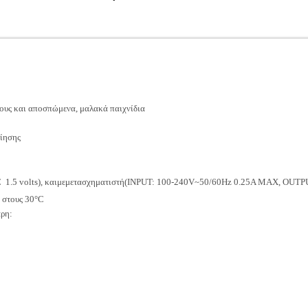
ψους και αποσπώμενα, μαλακά παιχνίδια
ίησης
ςC  1.5 volts), καιμεμετασχηματιστή(INPUT: 100-240V~50/60Hz 0.25A MAX, OU
ι στους 30°C
άρη: