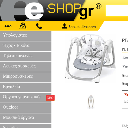
Login / Εγγραφή
Υπολογιστές
ΡΙ
Ήχος • Εικόνα
PL1
Τηλεπικοινωνίες
Κατ
Λευκές συσκευές
Υπο
Δια
Μικροσυσκευές
Δωρ
Εργαλεία
Σ
Οργανα γυμναστικής
ΝΕΟ
Εδ
Outdoor
Μουσικά όργανα
Ελάχ
Security