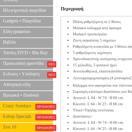
Περιγραφή
Ηλεκτρονικά παιχνίδια
Gadgets • Παιχνίδια
Πλάτη ρυθμιζόμενη σε 2 θέσεις
Μαλακό κάλυμμα από ύφασμα
Είδη γραφείου
Μαλακό προσκέφαλο
Ζώνη ασφαλείας 5 σημείων
Βιβλία
Ρυθμιζόμενη κουκούλα με 3 θέσεις ύ
Ταινίες DVD • Blu Ray
5 ρυθμιζόμενες ταχύτητες
Χρονοδιακόπτης αυτόματης ενεργοπο
Προσωπική φροντίδα
ΝΕΟ
15 μελωδίες, 5 φυσικοί ήχοι
Αντιολισθητικά, ελαστικάπόδια
Ενδυση • Υπόδηση
ΝΕΟ
Λειτουργίαμεμπαταρίες (4 μπαταρίε
Αθλητικά είδη
Κάλυμμα που αφαιρείται και πλένετα
Συμπαγές κλείσιμο Διαστάσεις και Β
Βρεφικά • Παιδικά
Ανοικτό: L 64 - W 74 - H 60 cm.
Κλειστό: L 64 - W 25 - H 68 cm.
Crazy Sundays
ΠΡΟΣΦΟΡΕΣ
Υλικό>Υψηλής ποιότητας
Eshop Specials
Διαστάσεις>
ΠΡΟΣΦΟΡΕΣ
Ανοικτό: L 64 - W 74 - H 60 cm.
Zen 10
ΠΡΟΣΦΟΡΕΣ
Κλειστό: L 64 - W 25 - H 68 cm.