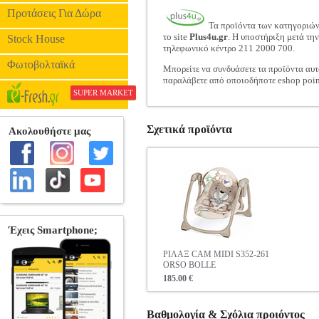
Προτάσεις Για Δώρα
Τα προϊόντα των κατηγοριώ
το site
Plus4u.gr
. Η υποστήριξη μετά τη
Stock House
τηλεφωνικό κέντρο 211 2000 700.
Φωτοβολταϊκά
Μπορείτε να συνδυάσετε τα προϊόντα αυτ
παραλάβετε από οποιοδήποτε eshop poin
SUPER MARKET
Σχετικά προϊόντα
ΡΙΛΑΞ CAM MIDI S352-261
ORSO BOLLE
185.00 €
Βαθμολογία & Σχόλια προιόντος