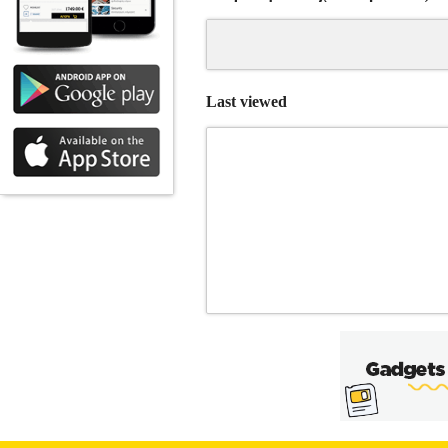
Last viewed
ΡΙΛΑΞ CAM MIDI S352-247 TEDDY
ρυθμιζόμενη σε 2 θέσεις • Μαλακό κά
και αποσπώμενα, μαλακά παιχνίδια • 5 ρ
ελαστικάπόδια • Λειτουργίαμεμπαταρίε
Κάλυμμα που αφαιρείται και πλένεται στο
cm. • Υλικό>Υψηλής ποιότητας• Διαστά
Βρεφικά - Παιδικά, Ενδυση Υπόδηση πωλο