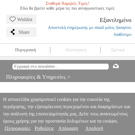
Σταθερά Χαμηλές Τιμές!
Εδώ θα βρείτε κάθε μέρα τις πιο ανταγωνιστικές τιμές
Εξαντλημένο
Wishlist
Αποστολή ενημέρωσης με email μόλις ξαναγίνει
Share
διαθέσιμο
Περιγραφή
Αξιολόγηση
Σχετικά
RHYTHM GUITAR-THE COMPLETE GUIDE
MSC.600248
MSC.600248
HAL LEONARD
HAL LEONARD
ΜΟΥΣΙΚΑ
ΒΙΒΛΙΑ ΕΓΧΟΡΔΩΝ
RHYTHM GUITAR-THE COMPLETE
Πληροφορίες & Υπηρεσίες >
GUIDE
0
Η ιστοσελίδα χρησιμοποιεί cookies για την ευκολία της
περιήγησης, την εξατομίκευση περιεχομένου και διαφημίσεων και
την ανάλυση της επισκεψιμότητάς μας. Δείτε τους ανανεωμένους
όρους χρήσης για την προστασία δεδομένων και τα cookies.
Πληροφορίες
Ρυθμίσεις
Απόρριψη
Αποδοχή