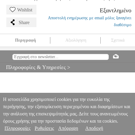
Εξαντλημένο
Wishlist
Αποστολή ενημέρωσης με email μόλις ξαναγίνει
Share
διαθέσιμο
Περιγραφή
Αξιολόγηση
Σχετικά
REMO SN-0014 SILENTSTROKE 14'' ΔΕΡΜΑ ΝΤΡΑΜΣ
MSC.302310
MSC.302310
REMO
REMO
ΑΞΕΣΟΥΑΡ
ΚΡΟΥΣΤΩΝ
REMO SN-0014 SILENTSTROKE 14'' ΔΕΡΜΑ
Πληροφορίες & Υπηρεσίες >
ΝΤΡΑΜΣ
0
Η ιστοσελίδα χρησιμοποιεί cookies για την ευκολία της
περιήγησης, την εξατομίκευση περιεχομένου και διαφημίσεων και
την ανάλυση της επισκεψιμότητάς μας. Δείτε τους ανανεωμένους
όρους χρήσης για την προστασία δεδομένων και τα cookies.
Πληροφορίες
Ρυθμίσεις
Απόρριψη
Αποδοχή