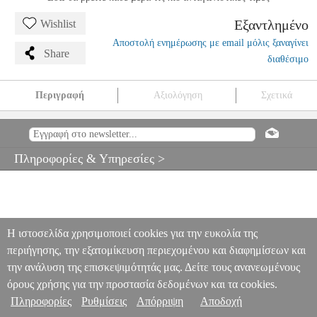
Εξαντλημένο
Wishlist
Αποστολή ενημέρωσης με email μόλις ξαναγίνει
Share
διαθέσιμο
Περιγραφή
Αξιολόγηση
Σχετικά
REMO P3-1018 FLT ΔΕΡΜΑ ΚΑΣΑΣ 18'' (BASS)
POWERSTROKE 3 HAZY FELT TONE
MSC.302074
MSC.302074
REMO
REMO
ΑΞΕΣΟΥΑΡ ΚΡΟΥΣΤΩΝ
REMO P3-
Πληροφορίες & Υπηρεσίες >
1018 FLT ΔΕΡΜΑ ΚΑΣΑΣ 18" (BASS) POWERSTROKE 3
HAZY FELT TONE
0
Η ιστοσελίδα χρησιμοποιεί cookies για την ευκολία της
περιήγησης, την εξατομίκευση περιεχομένου και διαφημίσεων και
την ανάλυση της επισκεψιμότητάς μας. Δείτε τους ανανεωμένους
όρους χρήσης για την προστασία δεδομένων και τα cookies.
Πληροφορίες
Ρυθμίσεις
Απόρριψη
Αποδοχή