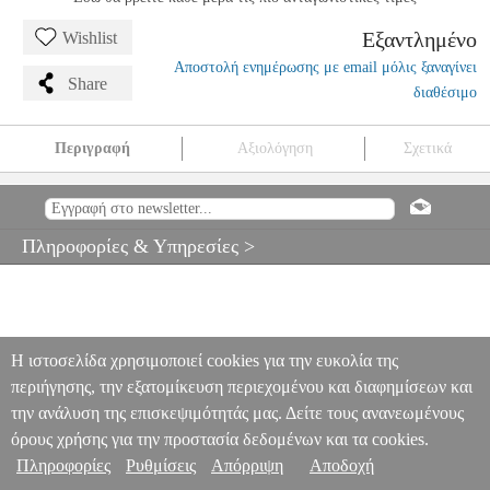
Εξαντλημένο
Wishlist
Αποστολή ενημέρωσης με email μόλις ξαναγίνει
Share
διαθέσιμο
Περιγραφή
Αξιολόγηση
Σχετικά
REMO P3-0110-BP POWERSTROKE 3 COATED 10'' ΔΕΡΜΑ
ΝΤΡΑΜΣ
MSC.302298
MSC.302298
REMO
REMO
ΑΞΕΣΟΥΑΡ
ΚΡΟΥΣΤΩΝ
REMO P3-0110-BP POWERSTROKE 3 COATED
Πληροφορίες & Υπηρεσίες >
10'' ΔΕΡΜΑ ΝΤΡΑΜΣ
0
Η ιστοσελίδα χρησιμοποιεί cookies για την ευκολία της
περιήγησης, την εξατομίκευση περιεχομένου και διαφημίσεων και
την ανάλυση της επισκεψιμότητάς μας. Δείτε τους ανανεωμένους
όρους χρήσης για την προστασία δεδομένων και τα cookies.
Πληροφορίες
Ρυθμίσεις
Απόρριψη
Αποδοχή