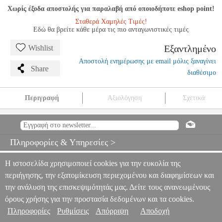
Χωρίς έξοδα αποστολής για παραλαβή από οποιοδήποτε eshop point!
Σταθερά Χαμηλές Τιμές!
Εδώ θα βρείτε κάθε μέρα τις πιο ανταγωνιστικές τιμές
Εξαντλημένο
Wishlist
Αποστολή ενημέρωσης με email μόλις ξαναγίνει
Share
διαθέσιμο
Περιγραφή
Αξιολόγηση
Σχετικά
REMO BB-1124-00 24'' EMPEROR COATED ΔΕΡΜΑ ΚΑΣΑΣ
MSC.302070
MSC.302070
REMO
REMO
ΑΞΕΣΟΥΑΡ
ΚΡΟΥΣΤΩΝ
REMO BB-1124-00 24'' EMPEROR COATED
Πληροφορίες & Υπηρεσίες >
ΔΕΡΜΑ ΚΑΣΑΣ
0
Η ιστοσελίδα χρησιμοποιεί cookies για την ευκολία της
περιήγησης, την εξατομίκευση περιεχομένου και διαφημίσεων και
την ανάλυση της επισκεψιμότητάς μας. Δείτε τους ανανεωμένους
όρους χρήσης για την προστασία δεδομένων και τα cookies.
Πληροφορίες
Ρυθμίσεις
Απόρριψη
Αποδοχή