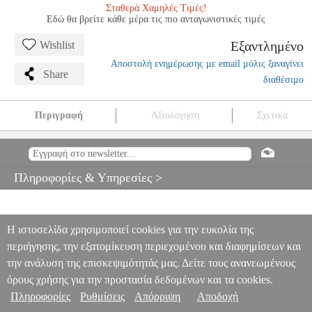
Σταθερά Χαμηλές Τιμές!
Εδώ θα βρείτε κάθε μέρα τις πιο ανταγωνιστικές τιμές
Εξαντλημένο
Wishlist
Αποστολή ενημέρωσης με email μόλις ξαναγίνει
Share
διαθέσιμο
Περιγραφή
Αξιολόγηση
Σχετικά
REGER - 3 SUITES OP131D
MSC.600519
MSC.600519
EDITION
PETERS
EDITION PETERS
ΜΟΥΣΙΚΑ ΒΙΒΛΙΑ ΕΓΧΟΡΔΩΝ
REGER - 3 SUITES OP131D
Πληροφορίες & Υπηρεσίες >
0
Η ιστοσελίδα χρησιμοποιεί cookies για την ευκολία της
περιήγησης, την εξατομίκευση περιεχομένου και διαφημίσεων και
την ανάλυση της επισκεψιμότητάς μας. Δείτε τους ανανεωμένους
όρους χρήσης για την προστασία δεδομένων και τα cookies.
Πληροφορίες
Ρυθμίσεις
Απόρριψη
Αποδοχή