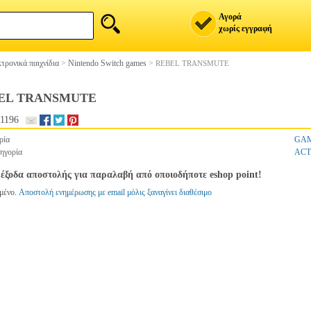
Αγορά
χωρίς εγγραφή
τρονικά παιχνίδια
>
Nintendo Switch games
>
REBEL TRANSMUTE
EL TRANSMUTE
1196
ρία
GA
ηγορία
ACT
έξοδα αποστολής για παραλαβή από οποιοδήποτε eshop point!
μένο.
Αποστολή ενημέρωσης με email μόλις ξαναγίνει διαθέσιμο