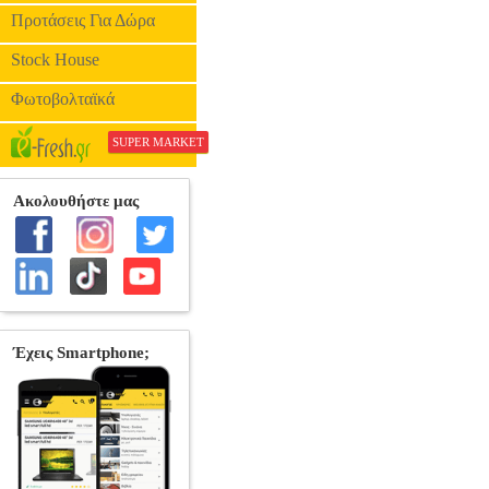
Προτάσεις Για Δώρα
Stock House
Φωτοβολταϊκά
SUPER MARKET