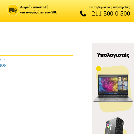
Δωρεάν αποστολή
Για τηλεφωνικές παραγγελίες
211 500 0 500
για αγορές άνω των 90€
MES
ION