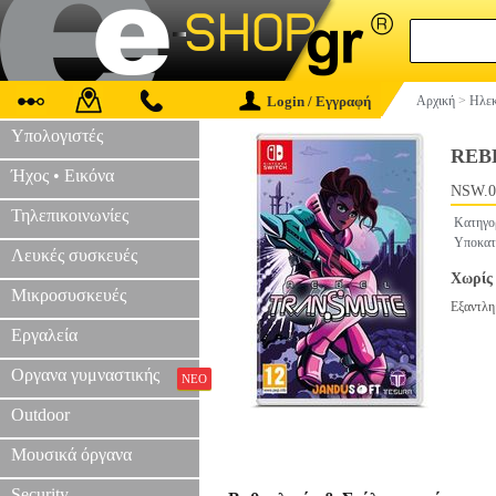
Login / Εγγραφή
Αρχική
>
Ηλεκ
Υπολογιστές
REB
Ήχος • Εικόνα
NSW.0
Τηλεπικοινωνίες
Κατηγο
Υποκατ
Λευκές συσκευές
Χωρίς 
Μικροσυσκευές
Εξαντλη
Εργαλεία
Οργανα γυμναστικής
ΝΕΟ
Outdoor
Μουσικά όργανα
Security