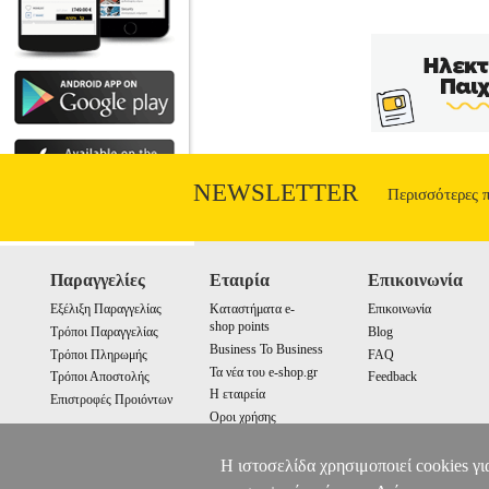
NEWSLETTER
Περισσότερες 
Παραγγελίες
Εταιρία
Επικοινωνία
Εξέλιξη Παραγγελίας
Καταστήματα e-
Επικοινωνία
shop points
Τρόποι Παραγγελίας
Blog
Business To Business
Τρόποι Πληρωμής
FAQ
Τα νέα του e-shop.gr
Τρόποι Αποστολής
Feedback
Η εταιρεία
Επιστροφές Προιόντων
Οροι χρήσης
Cookies
Η ιστοσελίδα χρησιμοποιεί cookies γι