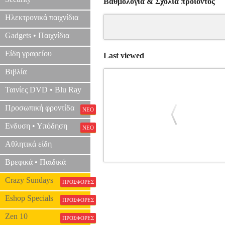
Βαθμολογία & Σχόλια προιόντος
Ηλεκτρονικά παιχνίδια
Gadgets • Παιχνίδια
Είδη γραφείου
Last viewed
Βιβλία
Ταινίες DVD • Blu Ray
Προσωπική φροντίδα
ΝΕΟ
Ενδυση • Υπόδηση
ΝΕΟ
Αθλητικά είδη
Βρεφικά • Παιδικά
REB
Crazy Sundays
ΠΡΟΣΦΟΡΕΣ
Eshop Specials
ΠΡΟΣΦΟΡΕΣ
Zen 10
ΠΡΟΣΦΟΡΕΣ