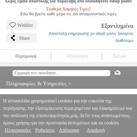
Χωρίς έξοδα αποστολής για παραλαβή από οποιοδήποτε eshop point!
Σταθερά Χαμηλές Τιμές!
Εδώ θα βρείτε κάθε μέρα τις πιο ανταγωνιστικές τιμές
Εξαντλημένο
Wishlist
Αποστολή ενημέρωσης με email μόλις ξαναγίνει
Share
διαθέσιμο
Περιγραφή
Αξιολόγηση
Σχετικά
RAVEL - MA MERE L'OYE
MSC.604930
MSC.604930
DURAND
DURAND
ΜΟΥΣΙΚΑ ΒΙΒΛΙΑ ΠΛΗΚΤΡΩΝ
RAVEL - MA MERE
L'OYE
Πληροφορίες & Υπηρεσίες >
0
Η ιστοσελίδα χρησιμοποιεί cookies για την ευκολία της
περιήγησης, την εξατομίκευση περιεχομένου και διαφημίσεων και
την ανάλυση της επισκεψιμότητάς μας. Δείτε τους ανανεωμένους
όρους χρήσης για την προστασία δεδομένων και τα cookies.
Πληροφορίες
Ρυθμίσεις
Απόρριψη
Αποδοχή