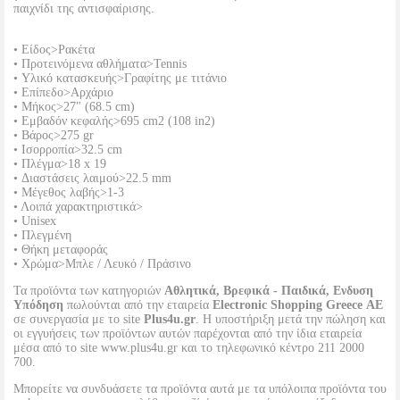
παιχνίδι της αντισφαίρισης.
• Είδος>Ρακέτα
• Προτεινόμενα αθλήματα>Tennis
• Υλικό κατασκευής>Γραφίτης με τιτάνιο
• Επίπεδο>Αρχάριο
• Μήκος>27" (68.5 cm)
• Εμβαδόν κεφαλής>695 cm2 (108 in2)
• Βάρος>275 gr
• Ισορροπία>32.5 cm
• Πλέγμα>18 x 19
• Διαστάσεις λαιμού>22.5 mm
• Μέγεθος λαβής>1-3
• Λοιπά χαρακτηριστικά>
• Unisex
• Πλεγμένη
• Θήκη μεταφοράς
• Χρώμα>Μπλε / Λευκό / Πράσινο
Τα προϊόντα των κατηγοριών
Αθλητικά, Βρεφικά - Παιδικά, Ενδυση
Υπόδηση
πωλούνται από την εταιρεία
Electronic Shopping Greece ΑΕ
σε συνεργασία με το site
Plus4u.gr
. Η υποστήριξη μετά την πώληση και
οι εγγυήσεις των προϊόντων αυτών παρέχονται από την ίδια εταιρεία
μέσα από το site www.plus4u.gr και το τηλεφωνικό κέντρο 211 2000
700.
Μπορείτε να συνδυάσετε τα προϊόντα αυτά με τα υπόλοιπα προϊόντα του