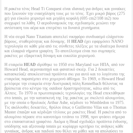
Η ρακέτα τένις Head Ti Conquest είναι ιδανική για άνδρες και γυναίκες
που ξεκινούν την ενασχόληση τους με το τένις. Έχει μικρό βάρος (275
gr) για εύκολο χειρισμό και μεγάλη κεφαλή (695 cm2/108 in2) που
συγχωρεί τα λάθη. Ο αεροδυναμικός της σχεδιασμός μειώνει την
αντίσταση του αέρα και επιτρέπει τα δυνατά χτυπήματα.
Η νέα σειρά Nano Titanium αποτελεί νικηφόρο συνδυασμό ελάχιστου
βάρους, σταθερότητας και δύναμης. Η
HEAD
έχει εφαρμόσει NANO
τεχνολογία σε κάθε μία από τις σύνθετες πλέξεις με τα ιδιαίτερα δυνατά
και ελαφριά νήματα γραφίτη. Το αποτέλεσμα είναι πιο συμπαγείς
ρακέτες με εξαιρετική δύναμη και ευκολία χειρισμού.
Η εταιρεία
HEAD
ιδρύθηκε το 1950 στο Maryland των ΗΠΑ, από τον
Howard Head, αεροναυπηγό και φανατικό σκιέρ. Για 2 δεκαετίες
κατασκεύαζε αποκλειστικά προϊόντα σκι για αυτό και το λογότυπο της
εταιρείας παραπέμπει στο χειμερινό άθλημα. Το 1969, ο Howard Head
μετέφερε την εταιρεία στην Αυστριακή πόλη Kennelbach θέλοντας να
βρίσκεται στο κέντρο της outdoor δραστηριότητας, κάτω από τις
Αλπεις. Το 1970 οι πρωτοποριακές τεχνολογίες της Head επεκτάθηκαν
στο tennis, με την κατασκευή της 1ης ρακέτας με σκελετό αλουμινίου,
με την οποία ο θρυλικός Arthur Ashe, κέρδισε το Wimbledon το 1975.
Τις ακόλουθες δεκαετίες, θρύλοι όπως ο Guillermo Vilas και ο Thomas
Muster έπαιζαν και κέρδιζαν τίτλους με ρακέτες Head. Η ρακέτα από το
αλουμίνιο πέρασε στο καινοτόμο τιτάνιο το 1998, πριν φτάσει σήμερα
στο επαναστατικό γραφένιο. Ακόμα η Head σχεδιάζει προϊόντα ένδυσης,
υπόδησης και αξεσουάρ tennis με κυρίαρχο κριτήριο τις ανάγκες κάθε
γυναίκας, άνδρας και παιδιού που θέλει να μάθει και να απολαύσει το