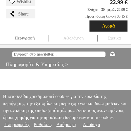
22.99 €
Wishlist
Ελάχιστη 30 ημερών 22.99 €
Share
Προτεινόμενη λιανική 33.15 €
Αγορά
Περιγραφή
Αξιολόγηση
Σχετικά
ΡΑΦΙΕΡΑ ΤΟΙΧΟΥ ΜΕΛΑΜΙΝΗΣ ΓΚΡΙ & ΛΕΥΚΟ HM9228.13
90X22X25.6Υ ΕΚ.
PER.221947
PER.221947
HM
HM
ΕΠΙΠΛΑ
ΓΡΑΦΕΙΟΥ
ΡΑΦΙΕΡΑ ΤΟΙΧΟΥ ΜΕΛΑΜΙΝΗΣ ΓΚΡΙ & ΛΕΥΚΟ
Πληροφορίες & Υπηρεσίες >
HM9228.13 90X22X25.6Υ ΕΚ.
22.99
Η ιστοσελίδα χρησιμοποιεί cookies για την ευκολία της
περιήγησης, την εξατομίκευση περιεχομένου και διαφημίσεων και
την ανάλυση της επισκεψιμότητάς μας. Δείτε τους ανανεωμένους
όρους χρήσης για την προστασία δεδομένων και τα cookies.
Πληροφορίες
Ρυθμίσεις
Απόρριψη
Αποδοχή