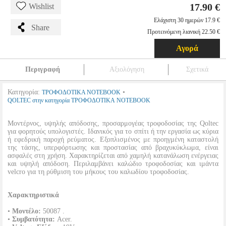
17.90 €
Wishlist
Ελάχιστη 30 ημερών 17.9 €
Share
Προτεινόμενη λιανική 22.50 €
Αγορά
Περιγραφή
Αξιολόγηση
Σχετικά
Κατηγορία:
•
ΤΡΟΦΟΔΟΤΙΚΑ NOTEBOOK
QOLTEC στην κατηγορία ΤΡΟΦΟΔΟΤΙΚΑ NOTEBOOK
Μοντέρνος, υψηλής απόδοσης, προσαρμογέας τροφοδοσίας της Qoltec
για φορητούς υπολογιστές. Ιδανικός για το σπίτι ή την εργασία ως κύρια
ή εφεδρική παροχή ρεύματος. Εξοπλισμένος με προηγμένη καταστολή
της τάσης, υπερφόρτωσης και προστασίας από βραχυκύκλωμα, είναι
ασφαλές στη χρήση. Χαρακτηρίζεται από χαμηλή κατανάλωση ενέργειας
και υψηλή απόδοση. Περιλαμβάνει καλώδιο τροφοδοσίας και ιμάντα
velcro για τη ρύθμιση του μήκους του καλωδίου τροφοδοσίας.
Χαρακτηριστικά
•
Μοντέλο:
50087 .
•
Συμβατότητα:
Acer.