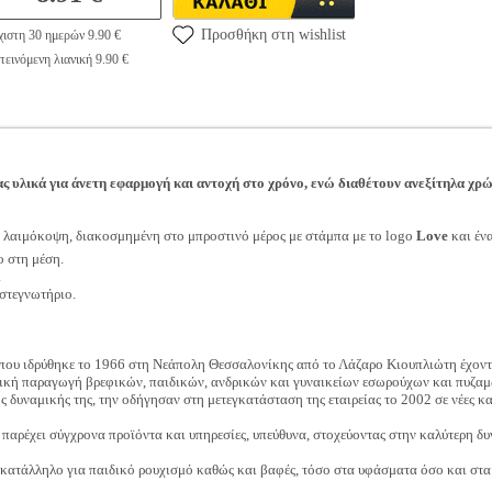
Προσθήκη στη wishlist
ιστη 30 ημερών 9.90 €
εινόμενη λιανική 9.90 €
 υλικά για άνετη εφαρμογή και αντοχή στο χρόνο, ενώ διαθέτουν ανεξίτηλα χρ
 λαιμόκοψη, διακοσμημένη στο μπροστινό μέρος με στάμπα με το logo
Love
και ένα
 στη μέση.
.
στεγνωτήριο.
α που ιδρύθηκε το 1966 στη Νεάπολη Θεσσαλονίκης από το Λάζαρο Κιουπλιώτη έχοντ
ηνική παραγωγή βρεφικών, παιδικών, ανδρικών και γυναικείων εσωρούχων και πυζαμ
 δυναμικής της, την οδήγησαν στη μετεγκατάσταση της εταιρείας το 2002 σε νέες κα
υ παρέχει σύγχρονα προϊόντα και υπηρεσίες, υπεύθυνα, στοχεύοντας στην καλύτερη δ
ατάλληλο για παιδικό ρουχισμό καθώς και βαφές, τόσο στα υφάσματα όσο και στα