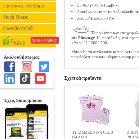
Σύνθεση>100% Βαμβάκι
Προτάσεις Για Δώρα
Λοιπά χαρακτηριστικά>Ακολουθείστε 
Stock House
Χρώμα>Βεραμάν - Ροζ
Φωτοβολταϊκά
Τα προϊόντα των κατηγοριώ
site
Plus4u.gr
. Η υποστήριξη μετά την π
SUPER MARKET
κέντρο 211 2000 700.
Μπορείτε να συνδυάσετε τα προϊόντα αυτ
παραλάβετε από οποιοδήποτε eshop poin
Σχετικά προϊόντα
ΠΥΤΖΑΜΕΣ NINA CLUB
ΖΙΠΟΥ
154 ΛΙΛΑ
28 ΑΜ