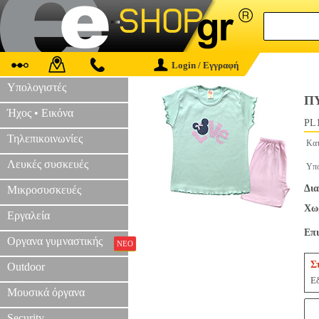
Login / Εγγραφή
Υπολογιστές
Π
Ήχος • Εικόνα
PL1
Τηλεπικοινωνίες
Κατ
Λευκές συσκευές
Υπο
Δια
Μικροσυσκευές
Χωρ
Εργαλεία
Επ
Οργανα γυμναστικής
ΝΕΟ
Σ
Outdoor
Εδ
Μουσικά όργανα
Security