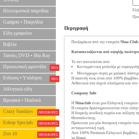
Ελάχ
Ηλεκτρονικά παιχνίδια
Προτ
Gadgets • Παιχνίδια
Περιγραφή
Είδη γραφείου
Πυτζαμάκια από την εταιρεία
Nina Club
.
Βιβλία
Κατασκευάζονται από υψηλής ποιότητας
Ταινίες DVD • Blu Ray
Το σετ αποτελείται από:
Προσωπική φροντίδα
Κοντομάννικη μπλούζα με στρογγυλή
ΝΕΟ
Μονόχρωμο σορτς με μαλακό λάστιχο
Ενδυση • Υπόδηση
Η ύφανσή τους είναι από 100% βαμβάκι
ΝΕΟ
Ανθεκτικά στα συχνά πλυσίματα και στο 
Αθλητικά είδη
Company Info
Βρεφικά • Παιδικά
Η
Ninaclub
είναι μια Ελληνική εταιρεί
Η εταιρεία δραστηριοποιείται στην ελλ
Crazy Sundays
ΠΡΟΣΦΟΡΕΣ
Η διαρκής ανοδική πορεία και αύξηση της
Θεσσαλονίκης.
Eshop Specials
Πρόκειται για μία δυναμική εταιρεία πο
ΠΡΟΣΦΟΡΕΣ
ανταγωνιστική τιμή.
Από 100% Premium Ελληνικό βαμβάκι, κ
Zen 10
ΠΡΟΣΦΟΡΕΣ
το δέρμα.