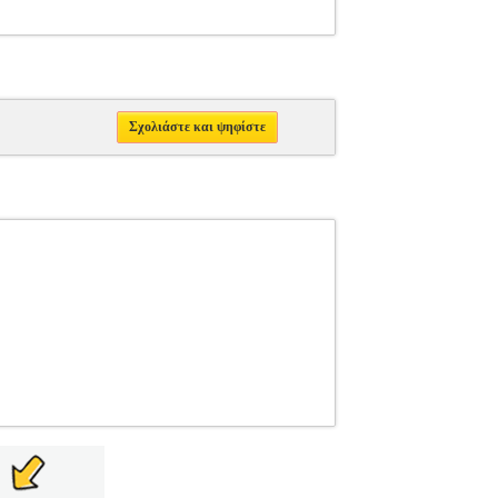
Σχολιάστε και ψηφίστε
LUB
ΠΥΖΑΜΑΚΙΑ
Κατηγορία: ΠΥΖΑΜΑΚΙΑ
ψηλής ποιότητας υλικά για άνετη εφαρμογή και
αι από:• Κοντομάννικη μπλούζα με στρογγυλή
ορτς με μαλακό λάστιχο στη μέση. Η ύφανσή τους