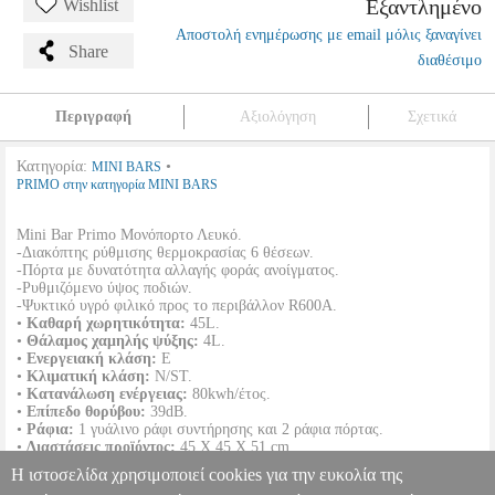
Εξαντλημένο
Wishlist
Αποστολή ενημέρωσης με email μόλις ξαναγίνει
Share
διαθέσιμο
Περιγραφή
Αξιολόγηση
Σχετικά
Κατηγορία:
•
MINI BARS
PRIMO στην κατηγορία MINI BARS
Mini Bar Primo Μονόπορτο Λευκό.
-Διακόπτης ρύθμισης θερμοκρασίας 6 θέσεων.
-Πόρτα με δυνατότητα αλλαγής φοράς ανοίγματος.
-Ρυθμιζόμενο ύψος ποδιών.
-Ψυκτικό υγρό φιλικό προς το περιβάλλον R600A.
•
Καθαρή χωρητικότητα:
45L.
•
Θάλαμος χαμηλής ψύξης:
4L.
•
Ενεργειακή κλάση:
E
•
Κλιματική κλάση:
N/ST.
•
Κατανάλωση ενέργειας:
80kwh/έτος.
•
Eπίπεδο θορύβου:
39dB.
•
Ράφια:
1 γυάλινο ράφι συντήρησης και 2 ράφια πόρτας.
•
Διαστάσεις προϊόντος:
45 Χ 45 X 51 cm.
•
Χρώμα:
Λευκό.
Η ιστοσελίδα χρησιμοποιεί cookies για την ευκολία της
•
Εγγύηση:
2 χρόνια.