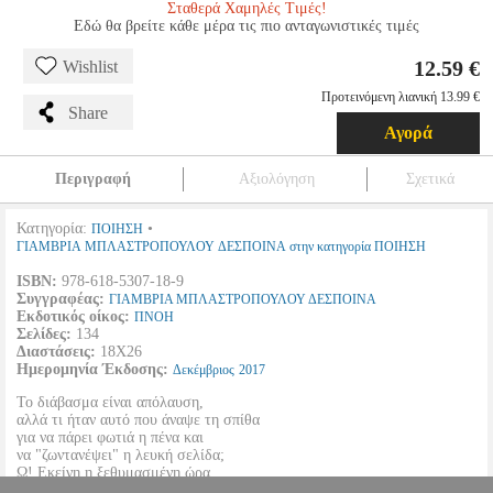
Σταθερά Χαμηλές Τιμές!
Εδώ θα βρείτε κάθε μέρα τις πιο ανταγωνιστικές τιμές
12.59 €
Wishlist
Προτεινόμενη λιανική 13.99 €
Share
Αγορά
Περιγραφή
Αξιολόγηση
Σχετικά
Κατηγορία:
•
ΠΟΙΗΣΗ
ΓΙΑΜΒΡΙΑ ΜΠΛΑΣΤΡΟΠΟΥΛΟΥ ΔΕΣΠΟΙΝΑ στην κατηγορία ΠΟΙΗΣΗ
ISBN:
978-618-5307-18-9
Συγγραφέας:
ΓΙΑΜΒΡΙΑ ΜΠΛΑΣΤΡΟΠΟΥΛΟΥ ΔΕΣΠΟΙΝΑ
Εκδοτικός οίκος:
ΠΝΟΗ
Σελίδες:
134
Διαστάσεις:
18Χ26
Ημερομηνία Έκδοσης:
Δεκέμβριος
2017
Το διάβασμα είναι απόλαυση,
αλλά τι ήταν αυτό που άναψε τη σπίθα
για να πάρει φωτιά η πένα και
να "ζωντανέψει" η λευκή σελίδα;
Ω! Εκείνη η ξεθυμασμένη ώρα,
η ανέγγιχτη...