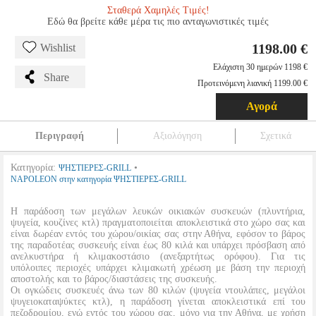
Σταθερά Χαμηλές Τιμές!
Εδώ θα βρείτε κάθε μέρα τις πιο ανταγωνιστικές τιμές
1198.00 €
Wishlist
Ελάχιστη 30 ημερών 1198 €
Share
Προτεινόμενη λιανική 1199.00 €
Αγορά
Περιγραφή
Αξιολόγηση
Σχετικά
Κατηγορία:
•
ΨΗΣΤΙΕΡΕΣ-GRILL
NAPOLEON στην κατηγορία ΨΗΣΤΙΕΡΕΣ-GRILL
Η παράδοση των μεγάλων λευκών οικιακών συσκευών (πλυντήρια,
ψυγεία, κουζίνες κτλ) πραγματοποιείται αποκλειστικά στο χώρο σας και
είναι δωρέαν εντός του χώρου/οικίας σας στην Αθήνα, εφόσον το βάρος
της παραδοτέας συσκευής είναι έως 80 κιλά και υπάρχει πρόσβαση από
ανελκυστήρα ή κλιμακοστάσιο (ανεξαρτήτως ορόφου). Για τις
υπόλοιπες περιοχές υπάρχει κλιμακωτή χρέωση με βάση την περιοχή
αποστολής και το βάρος/διαστάσεις της συσκευής.
Οι ογκώδεις συσκευές άνω των 80 κιλών (ψυγεία ντουλάπες, μεγάλοι
ψυγειοκαταψύκτες κτλ), η παράδοση γίνεται αποκλειστικά επί του
πεζοδρομίου, ενώ εντός του χώρου σας, μόνο για την Αθήνα, με χρήση