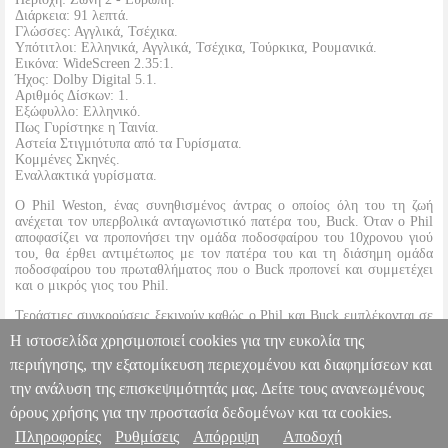
Διάρκεια: 91 λεπτά.
Γλώσσες: Αγγλικά, Τσέχικα.
Υπότιτλοι: Ελληνικά, Αγγλικά, Τσέχικα, Τούρκικα, Ρουμανικά.
Εικόνα: WideScreen 2.35:1.
Ήχος: Dolby Digital 5.1.
Αριθμός Δίσκων: 1.
Εξώφυλλο: Ελληνικό.
Πως Γυρίστηκε η Ταινία.
Αστεία Στιγμιότυπα από τα Γυρίσματα.
Κομμένες Σκηνές.
Εναλλακτικά γυρίσματα.
O Phil Weston, ένας συνηθισμένος άντρας ο οποίος όλη του τη ζωή
ανέχεται τον υπερβολικά ανταγωνιστικό πατέρα του, Buck. Όταν ο Phil
αποφασίζει να προπονήσει την ομάδα ποδοσφαίρου του 10χρονου γιού
του, θα έρθει αντιμέτωπος με τον πατέρα του και τη διάσημη ομάδα
ποδοσφαίρου του πρωταθλήματος που ο Buck προπονεί και συμμετέχει
και ο μικρός γιος του Phil.
Τεράστιες συγκρούσεις ξεκινούν καθώς ο Phil και Buck εμπλέκονται σε
ακραίες καταστάσεις με σκοπό να κατακτήσουν ο καθένας από την
Η ιστοσελίδα χρησιμοποιεί cookies για την ευκολία της
πλεύρα του το κύπελλο του πρωταθλήματος.
περιήγησης, την εξατομίκευση περιεχομένου και διαφημίσεων και
την ανάλυση της επισκεψιμότητάς μας. Δείτε τους ανανεωμένους
ΠΡΟΠΟΝΗΤΗΣ ΤΗΣ ΣΥΜΦΟΡΑΣ - KICKING AND
SCREAMING (DVD)
DVD.03953
DVD.03953
2005,Universal
όρους χρήσης για την προστασία δεδομένων και τα cookies.
Pictures
2005,Universal Pictures
ΚΩΜΩΔΙΑ
Κατηγορία: ΚΩΜΩΔΙΑ
Πληροφορίες
Ρυθμίσεις
Απόρριψη
Αποδοχή
Πληροφορίες & Υπηρεσίες >
•2005,Universal Pictures στην κατηγορία ΚΩΜΩΔΙΑ Παραγωγή: