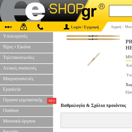
Login / Εγγραφή
Αρχική
>
Μουσ
Υπολογιστές
P
Ήχος • Εικόνα
H
Τηλεπικοινωνίες
MS
Κατ
Λευκές συσκευές
Υπο
Μικροσυσκευές
Χωρ
Εργαλεία
Εξα
Οργανα γυμναστικής
ΝΕΟ
Βαθμολογία & Σχόλια προιόντος
Outdoor
Μουσικά όργανα
Security