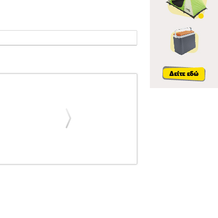
ΕΤΕΣ
MSC.301435
MSC.301435
PROMARK
"EL NEGRO" HERNANDEZ ΜΠΑΓΚΕΤΕΣ