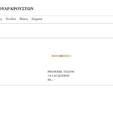
ΕΣΟΥΑΡ ΚΡΟΥΣΤΩΝ
ες
Πετάλια
Βάσεις
Δέρματα
PROMARK TX424W
7A LACQUERED
HI...
D HICKORY HORACIO ''EL NEGRO'' HERNANDEZ ΜΠΑΓΚ
Ν
PROMARK TX424W 7A LACQUERED HICKORY HORACIO 
0