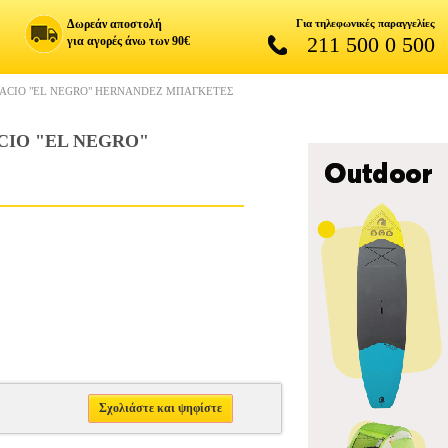
Δωρεάν αποστολή
Για τηλεφωνικές παραγγελίες
211 500 0 500
για αγορές άνω των 90€
ACIO "EL NEGRO" HERNANDEZ ΜΠΑΓΚΕΤΕΣ
IO "EL NEGRO"
Σχολιάστε και ψηφίστε