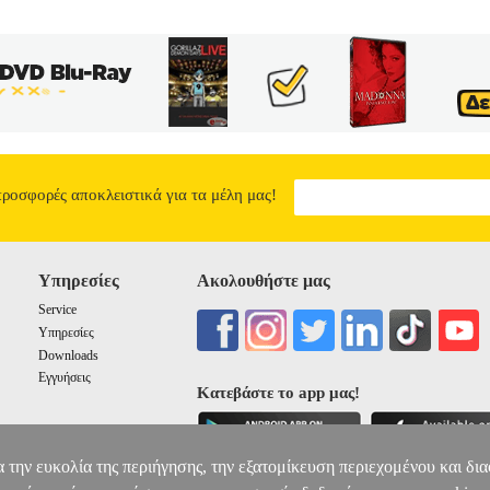
προσφορές αποκλειστικά για τα μέλη μας!
Υπηρεσίες
Ακολουθήστε μας
Service
Υπηρεσίες
Downloads
Εγγυήσεις
Κατεβάστε το app μας!
α την ευκολία της περιήγησης, την εξατομίκευση περιεχομένου και δι