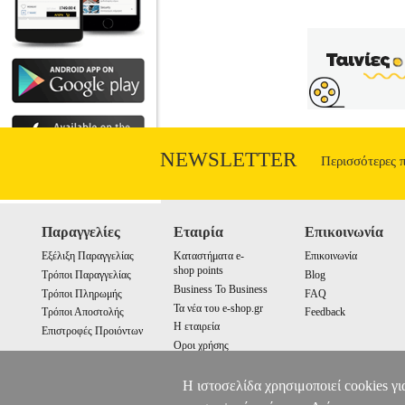
NEWSLETTER
Περισσότερες 
Παραγγελίες
Εταιρία
Επικοινωνία
Εξέλιξη Παραγγελίας
Καταστήματα e-
Επικοινωνία
shop points
Τρόποι Παραγγελίας
Blog
Business To Business
Τρόποι Πληρωμής
FAQ
Τα νέα του e-shop.gr
Τρόποι Αποστολής
Feedback
Η εταιρεία
Επιστροφές Προιόντων
Οροι χρήσης
Cookies
Η ιστοσελίδα χρησιμοποιεί cookies γι