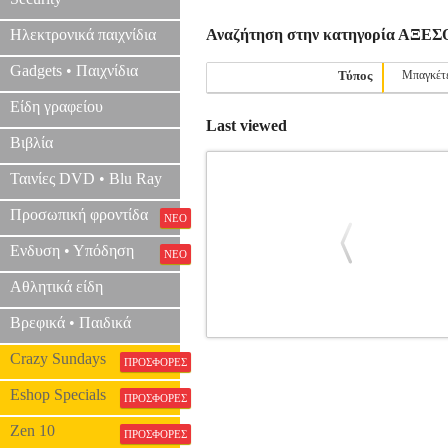
Ηλεκτρονικά παιχνίδια
Αναζήτηση στην κατηγορία ΑΞ
Gadgets • Παιχνίδια
Τύπος
Μπαγκέτ
Είδη γραφείου
Last viewed
Βιβλία
Ταινίες DVD • Blu Ray
Προσωπική φροντίδα
ΝΕΟ
Ενδυση • Υπόδηση
ΝΕΟ
Αθλητικά είδη
Βρεφικά • Παιδικά
PROMARK TX424W 7A LACQUERE
Crazy Sundays
ΠΡΟΣΦΟΡΕΣ
PROMARK
ΑΞΕΣΟΥΑΡ ΚΡΟΥΣΤΩ
Eshop Specials
ΠΡΟΣΦΟΡΕΣ
Zen 10
ΠΡΟΣΦΟΡΕΣ