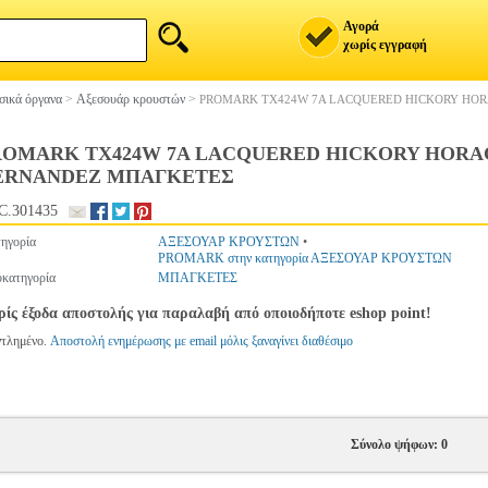
Αγορά
χωρίς εγγραφή
ικά όργανα
>
Αξεσουάρ κρουστών
>
PROMARK TX424W 7A LACQUERED HICKORY HOR
ROMARK TX424W 7A LACQUERED HICKORY HORAC
ERNANDEZ ΜΠΑΓΚΕΤΕΣ
C.301435
ηγορία
ΑΞΕΣΟΥΑΡ ΚΡΟΥΣΤΩΝ
•
PROMARK στην κατηγορία ΑΞΕΣΟΥΑΡ ΚΡΟΥΣΤΩΝ
κατηγορία
ΜΠΑΓΚΕΤΕΣ
ίς έξοδα αποστολής για παραλαβή από οποιοδήποτε eshop point!
ντλημένο.
Αποστολή ενημέρωσης με email μόλις ξαναγίνει διαθέσιμο
Σύνολο ψήφων: 0