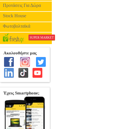
Προτάσεις Για Δώρα
Stock House
Φωτοβολταϊκά
SUPER MARKET