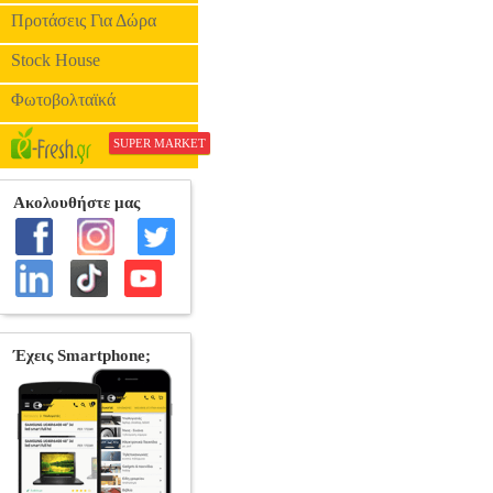
Προτάσεις Για Δώρα
Stock House
Φωτοβολταϊκά
SUPER MARKET