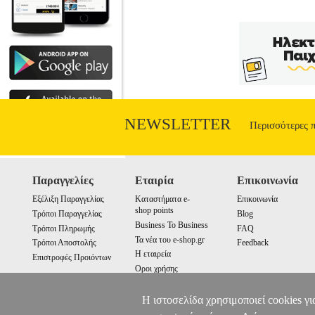
NEWSLETTER
Περισσότερες 
Παραγγελίες
Εταιρία
Επικοινωνία
Εξέλιξη Παραγγελίας
Καταστήματα e-
Επικοινωνία
shop points
Τρόποι Παραγγελίας
Blog
Business To Business
Τρόποι Πληρωμής
FAQ
Τα νέα του e-shop.gr
Τρόποι Αποστολής
Feedback
Η εταιρεία
Επιστροφές Προιόντων
Οροι χρήσης
Cookies
Η ιστοσελίδα χρησιμοποιεί cookies γι