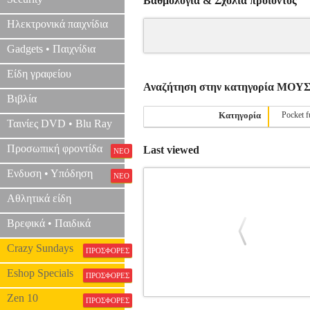
Βαθμολογία & Σχόλια προιόντος
Ηλεκτρονικά παιχνίδια
Gadgets • Παιχνίδια
Είδη γραφείου
Αναζήτηση στην κατηγορία Μ
Βιβλία
Κατηγορία
Pocket f
Ταινίες DVD • Blu Ray
Προσωπική φροντίδα
Last viewed
ΝΕΟ
Ενδυση • Υπόδηση
ΝΕΟ
Αθλητικά είδη
Βρεφικά • Παιδικά
Crazy Sundays
ΠΡΟΣΦΟΡΕΣ
Eshop Specials
ΠΡΟΣΦΟΡΕΣ
Zen 10
ΠΡΟΣΦΟΡΕΣ
PROKOFIEFF - SINFONIA C