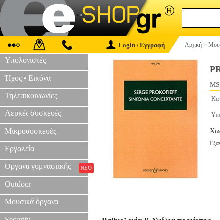
Login / Εγγραφή
Αρχική
>
Μουσ
Υπολογιστές
P
Ήχος • Εικόνα
MS
Τηλεπικοινωνίες
Κατ
Λευκές συσκευές
Υπο
Μικροσυσκευές
Χωρ
Εξα
Εργαλεία
Οργανα γυμναστικής
ΝΕΟ
Outdoor
Μουσικά όργανα
Security