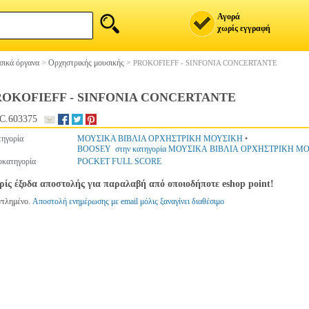
Αγορά
χωρίς εγγραφή
ικά όργανα
>
Ορχηστρικής μουσικής
>
PROKOFIEFF - SINFONIA CONCERTANTE
ROKOFIEFF - SINFONIA CONCERTANTE
C.603375
ηγορία
ΜΟΥΣΙΚΑ ΒΙΒΛΙΑ ΟΡΧΗΣΤΡΙΚΗ ΜΟΥΣΙΚΗ
•
BOOSEY στην κατηγορία ΜΟΥΣΙΚΑ ΒΙΒΛΙΑ ΟΡΧΗΣΤΡΙΚΗ Μ
κατηγορία
POCKET FULL SCORE
ίς έξοδα αποστολής για παραλαβή από οποιοδήποτε eshop point!
ντλημένο.
Αποστολή ενημέρωσης με email μόλις ξαναγίνει διαθέσιμο