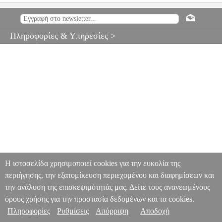
PROEL MRCA-35RD RCA AΡΣΕΝΙΚΟ
PER.281385
PER.281385
PROEL
PROEL
ΚΑΛΩΔΙΟ ΗΧΟΥ-ΕΙΚΟΝΑΣ
PROEL MRCA-
35RD RCA AΡΣΕΝΙΚΟ
Πληροφορίες & Υπηρεσίες >
0
Η ιστοσελίδα χρησιμοποιεί cookies για την ευκολία της
περιήγησης, την εξατομίκευση περιεχομένου και διαφημίσεων και
την ανάλυση της επισκεψιμότητάς μας. Δείτε τους ανανεωμένους
όρους χρήσης για την προστασία δεδομένων και τα cookies.
Πληροφορίες
Ρυθμίσεις
Απόρριψη
Αποδοχή