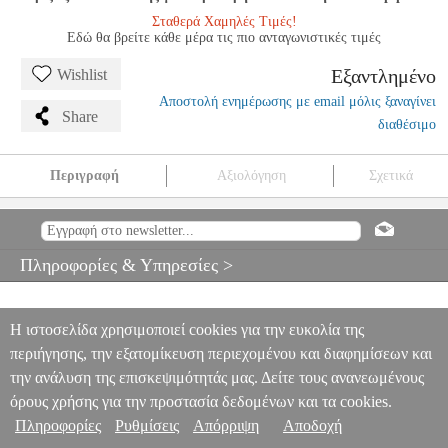
Σταθερά Χαμηλές Τιμές!
Εδώ θα βρείτε κάθε μέρα τις πιο ανταγωνιστικές τιμές
Εξαντλημένο
Wishlist
Αποστολή ενημέρωσης με email μόλις ξαναγίνει
Share
διαθέσιμο
Περιγραφή
Αξιολόγηση
Σχετικά
POZZOLI - STUDI DI MEDIA DIFFICOLTA
MSC.605462
MSC.605462
RICORDI
RICORDI
ΜΟΥΣΙΚΑ ΒΙΒΛΙΑ
ΠΛΗΚΤΡΩΝ
POZZOLI - STUDI DI MEDIA DIFFICOLTA
Πληροφορίες & Υπηρεσίες >
0
Η ιστοσελίδα χρησιμοποιεί cookies για την ευκολία της
περιήγησης, την εξατομίκευση περιεχομένου και διαφημίσεων και
την ανάλυση της επισκεψιμότητάς μας. Δείτε τους ανανεωμένους
όρους χρήσης για την προστασία δεδομένων και τα cookies.
Πληροφορίες
Ρυθμίσεις
Απόρριψη
Αποδοχή