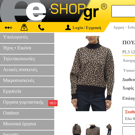
Login / Εγγραφή
Αρχική
>
Ενδυ
Υπολογιστές
ΠΟΥ
Ήχος • Εικόνα
PL3.12
Τηλεπικοινωνίες
Κατηγο
Λευκές συσκευές
Υποκατ
Διαθεσ
Μικροσυσκευές
Χωρίς 
Εργαλεία
Επιλο
Οργανα γυμναστικής
ΝΕΟ
Σταθ
Outdoor
Εδώ θα
Μουσικά όργανα
Security