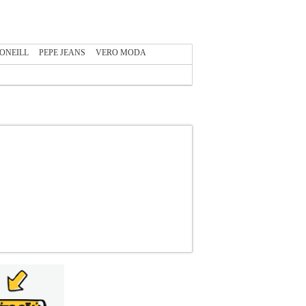
ONEILL
PEPE JEANS
VERO MODA
.122277872
VERO MODA
VERO MODA
ΟΥΛΟΒΕΡ Πουλόβερ με την υπογραφή της
α πουλόβερ με κανονική εφαρμογή και μακριά
 καλύτερη εφαρμογή. Company info Η Vero Moda