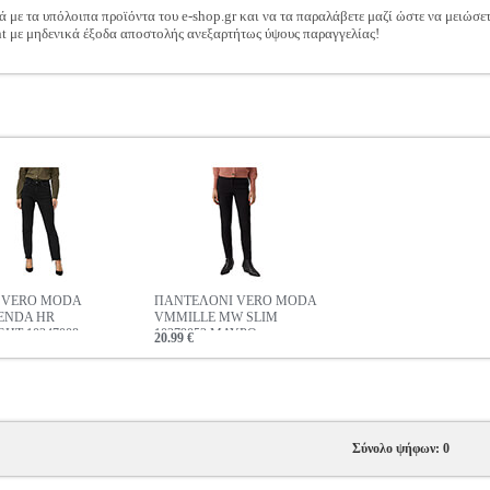
ά με τα υπόλοιπα προϊόντα του e-shop.gr και να τα παραλάβετε μαζί ώστε να μειώσε
t με μηδενικά έξοδα αποστολής ανεξαρτήτως ύψους παραγγελίας!
 VERO MODA
ΠΑΝΤΕΛΟΝΙ VERO MODA
ENDA HR
VMMILLE MW SLIM
GHT 10247008
10279052 ΜΑΥΡΟ
20.99 €
Ο
Σύνολο ψήφων: 0