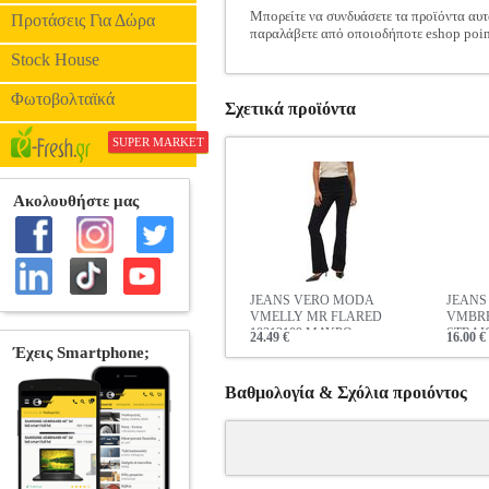
Μπορείτε να συνδυάσετε τα προϊόντα αυτ
Προτάσεις Για Δώρα
παραλάβετε από οποιοδήποτε eshop poin
Stock House
Φωτοβολταϊκά
Σχετικά προϊόντα
SUPER MARKET
JEANS VERO MODA
JEANS
VMELLY MR FLARED
VMBR
10313109 ΜΑΥΡΟ
STRAI
24.49 €
16.00 €
ΜΑΥΡ
Βαθμολογία & Σχόλια προιόντος