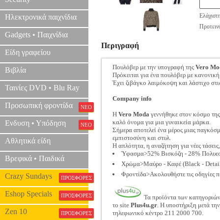
Ελάχιστ
Ηλεκτρονικά παιχνίδια
Προτεινό
Gadgets • Παιχνίδια
Περιγραφή
Είδη γραφείου
Πουλόβερ με την υπογραφή της
Vero Mo
Βιβλία
Πρόκειται για ένα πουλόβερ με κανονική
Έχει ζιβάγκο λαιμόκοψη και λάστιχο στι
Ταινίες DVD • Blu Ray
Company info
Προσωπική φροντίδα
ΝΕΟ
Η
Vero Moda
γεννήθηκε στον κόσμο της 
καλό όνομα για μια γυναικεία μάρκα.
Ενδυση • Υπόδηση
ΝΕΟ
Σήμερα αποτελεί ένα μέρος μιας παγκόσμ
εμπιστοσύνη και στυλ.
Αθλητικά είδη
Η απλότητα, η αναζήτηση για νέες τάσεις
Ύφασμα>52% Βισκόζη - 28% Πολυεσ
Βρεφικά • Παιδικά
Χρώμα>Μαύρο - Καφέ (Black - Detail:
Φροντίδα>Ακολουθήστε τις οδηγίες π
Crazy Sundays
ΠΡΟΣΦΟΡΕΣ
Eshop Specials
ΠΡΟΣΦΟΡΕΣ
Τα προϊόντα των κατηγοριώ
το site
Plus4u.gr
. Η υποστήριξη μετά τη
Zen 10
τηλεφωνικό κέντρο 211 2000 700.
ΠΡΟΣΦΟΡΕΣ