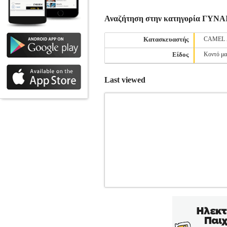
Αναζήτηση στην κατηγορία ΓΥ
Κατασκευαστής
CAMEL 
Είδος
Κοντό μα
Last viewed
ΠΟΥΛΟΒΕΡ VERO MODA VMARI
ΓΥΝΑΙΚΑ-ΠΟΥΛΟΒΕΡ
Κατηγορία:
Vero Moda με animal print μοτίβο σε
batwing μανίκια. Έχει ζιβάγκο λαιμόκο