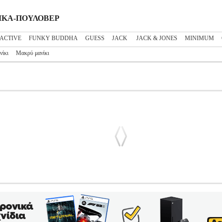
ΝΑΙΚΑ-ΠΟΥΛΟΒΕΡ
ACTIVE
FUNKY BUDDHA
GUESS
JACK
JACK & JONES
MINIMUM
νίκι
Μακρύ μανίκι
A ART BATWING 10314460 ΜΑΥΡΟ/ΚΑΦΕ
PL3.122277872
PL3
 ΓΥΝΑΙΚΑ-ΠΟΥΛΟΒΕΡ •VERO MODA στην κατηγορία ΓΥΝΑΙΚΑ-Π
 όλη του την επιφάνεια, σε μαύρο και καφέ χρώμα. Πρόκειται για έν
ψη και λάστιχο στις μανσέτες, στο τελείωμα και στην λαιμόκοψη για