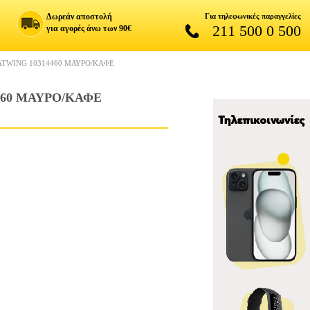
Δωρεάν αποστολή
Για τηλεφωνικές παραγγελίες
211 500 0 500
για αγορές άνω των 90€
ATWING 10314460 ΜΑΥΡΟ/ΚΑΦΕ
460 ΜΑΥΡΟ/ΚΑΦΕ