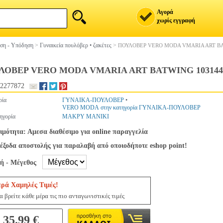
Αγορά
χωρίς εγγραφή
ση - Υπόδηση
>
Γυναικεία πουλόβερ • ζακέτες
>
ΠΟΥΛΟΒΕΡ VERO MODA VMARIA ART B
ΛΟΒΕΡ VERO MODA VMARIA ART BATWING 10314
2277872
ρία
ΓΥΝΑΙΚΑ-ΠΟΥΛΟΒΕΡ
•
VERO MODA στην κατηγορία ΓΥΝΑΙΚΑ-ΠΟΥΛΟΒΕΡ
ηγορία
ΜΑΚΡΥ ΜΑΝΙΚΙ
ιμότητα: Αμεσα διαθέσιμο για online παραγγελία
έξοδα αποστολής για παραλαβή από οποιοδήποτε eshop point!
γή - Μέγεθος
ερά Χαμηλές Τιμές!
 βρείτε κάθε μέρα τις πιο ανταγωνιστικές τιμές
35.99 €