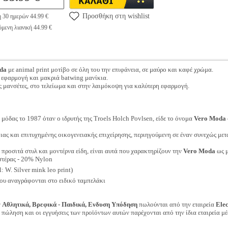
Προσθήκη στη wishlist
η 30 ημερών 44.99 €
μενη λιανική 44.99 €
da
με animal print μοτίβο σε όλη του την επιφάνεια, σε μαύρο και καφέ χρώμα.
 εφαρμογή και μακριά batwing μανίκια.
ς μανσέτες, στο τελείωμα και στην λαιμόκοψη για καλύτερη εφαρμογή.
μόδας το 1987 όταν ο ιδρυτής της Troels Holch Povlsen, είδε το όνομα
Vero Moda
ιας και επιτυχημένης οικογενειακής επιχείρησης, περιηγούμενη σε έναν συνεχώς με
, προσιτά στυλ και μοντέρνα είδη, είναι αυτά που χαρακτηρίζουν την
Vero Moda
ως μ
τέρας - 20% Nylon
 W. Silver mink leo print)
ου αναγράφονται στο ειδικό ταμπελάκι
ν
Αθλητικά, Βρεφικά - Παιδικά, Ενδυση Υπόδηση
πωλούνται από την εταιρεία
Ele
ν πώληση και οι εγγυήσεις των προϊόντων αυτών παρέχονται από την ίδια εταιρεία μέ