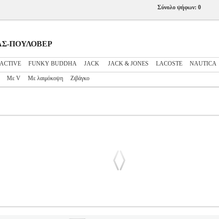
Σύνολο ψήφων: 0
ΔΡΑΣ-ΠΟΥΛΟΒΕΡ
ACTIVE
FUNKY BUDDHA
JACK
JACK & JONES
LACOSTE
NAUTICA
Με V
Με λαιμόκοψη
Ζιβάγκο
MS RIVER TB0A2BMM X65 ΜΑΥΡΟ (XXL)
PL3.122276853
PL3