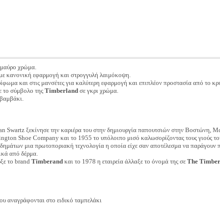
 μαύρο χρώμα.
με κανονική εφαρμογή και στρογγυλή λαιμόκοψη.
ρίφωμα και στις μανσέτες για καλύτερη εφαρμογή και επιπλέον προστασία από το κρ
ε το σύμβολο της
Timberland
σε γκρι χρώμα.
 βαμβάκι.
n Swartz ξεκίνησε την καριέρα του στην δημιουργία παπουτσιών στην Βοστώνη, Μ
ington Shoe Company και το 1955 το υπόλοιπο μισό καλωσορίζοντας τους γιούς του
δημάτων μια πρωτοποριακή τεχνολογία η οποία είχε σαν αποτέλεσμα να παράγουν π
ικά από δέρμα.
υξε το brand
Timberand
και το 1978 η εταιρεία άλλαξε το όνομά της σε
The Timbe
ου αναγράφονται στο ειδικό ταμπελάκι