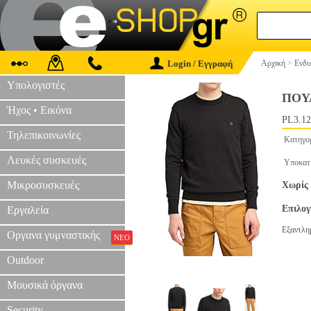
Login / Εγγραφή
Αρχική
>
Ενδυ
Υπολογιστές
ΠΟΥ
Ήχος • Εικόνα
PL3.12
Τηλεπικοινωνίες
Κατηγο
Λευκές συσκευές
Υποκατ
Μικροσυσκευές
Χωρίς 
Επιλο
Εργαλεία
Εξαντλη
Οργανα γυμναστικής
ΝΕΟ
Outdoor
Μουσικά όργανα
Security