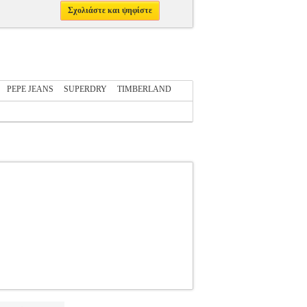
Σχολιάστε και ψηφίστε
PEPE JEANS
SUPERDRY
TIMBERLAND
.122276853
TIMBERLAND
TIMBERLAND