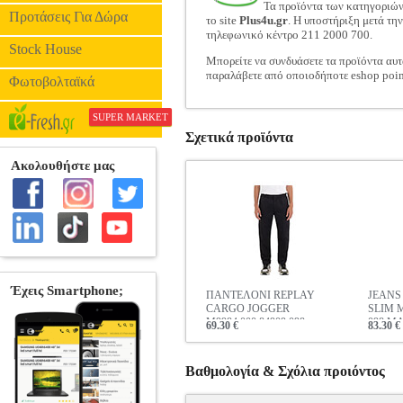
Τα προϊόντα των κατηγοριώ
Προτάσεις Για Δώρα
το site
Plus4u.gr
. Η υποστήριξη μετά τη
τηλεφωνικό κέντρο 211 2000 700.
Stock House
Μπορείτε να συνδυάσετε τα προϊόντα αυτ
παραλάβετε από οποιοδήποτε eshop poin
Φωτοβολταϊκά
SUPER MARKET
Σχετικά προϊόντα
ΠΑΝΤΕΛΟΝΙ REPLAY
JEANS
CARGO JOGGER
SLIM M
M9984.000.84909 098
098 Μ
69.30 €
83.30 €
ΜΑΥΡΟ
Βαθμολογία & Σχόλια προιόντος