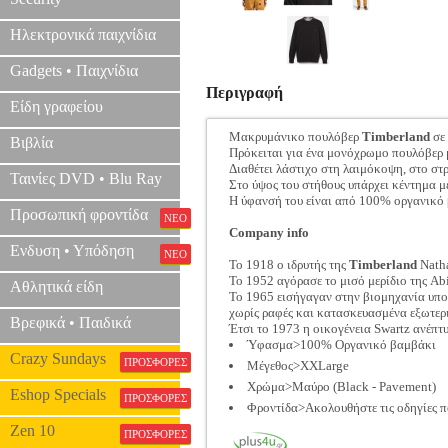
Ηλεκτρονικά παιχνίδια
Gadgets • Παιχνίδια
Περιγραφή
Είδη γραφείου
Μακρυμάνικο πουλόβερ
Timberland
σε
Βιβλία
Πρόκειται για ένα μονόχρωμο πουλόβερ 
Διαθέτει λάστιχο στη λαιμόκοψη, στο στ
Ταινίες DVD • Blu Ray
Στο ύψος του στήθους υπάρχει κέντημα μ
Η ύφανσή του είναι από 100% οργανικό
Προσωπική φροντίδα
ΝΕΟ
Company info
Ενδυση • Υπόδηση
ΝΕΟ
Το 1918 ο ιδρυτής της
Timberland
Natha
To 1952 αγόρασε το μισό μερίδιο της Ab
Αθλητικά είδη
Το 1965 εισήγαγαν στην βιομηχανία υπο
χωρίς ραφές και κατασκευασμένα εξωτερ
Βρεφικά • Παιδικά
Έτσι το 1973 η οικογένεια Swartz ανέπτ
Ύφασμα>100% Οργανικό βαμβάκι
Crazy Sundays
ΠΡΟΣΦΟΡΕΣ
Μέγεθος>XXLarge
Χρώμα>Μαύρο (Black - Pavement)
Eshop Specials
ΠΡΟΣΦΟΡΕΣ
Φροντίδα>Ακολουθήστε τις οδηγίες π
Zen 10
ΠΡΟΣΦΟΡΕΣ