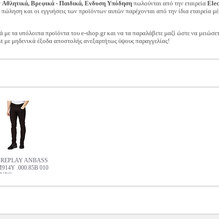
ν
Αθλητικά, Βρεφικά - Παιδικά, Ενδυση Υπόδηση
πωλούνται από την εταιρεία
Ele
ν πώληση και οι εγγυήσεις των προϊόντων αυτών παρέχονται από την ίδια εταιρεία μέ
ά με τα υπόλοιπα προϊόντα του e-shop.gr και να τα παραλάβετε μαζί ώστε να μειώσε
t με μηδενικά έξοδα αποστολής ανεξαρτήτως ύψους παραγγελίας!
 REPLAY ANBASS
914Y .000.85B 010
ΑΥΡΟ