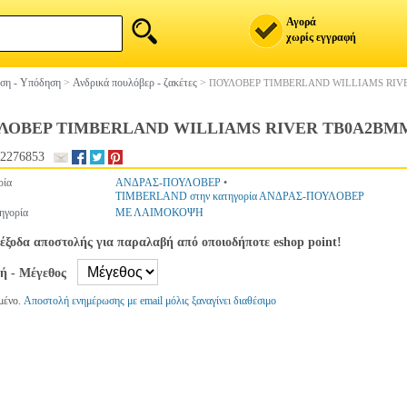
Αγορά
χωρίς εγγραφή
ση - Υπόδηση
>
Ανδρικά πουλόβερ - ζακέτες
>
ΠΟΥΛΟΒΕΡ TIMBERLAND WILLIAMS RIV
ΛΟΒΕΡ TIMBERLAND WILLIAMS RIVER TB0A2BMM
2276853
ρία
ΑΝΔΡΑΣ-ΠΟΥΛΟΒΕΡ
•
TIMBERLAND στην κατηγορία ΑΝΔΡΑΣ-ΠΟΥΛΟΒΕΡ
ηγορία
ΜΕ ΛΑΙΜΟΚΟΨΗ
έξοδα αποστολής για παραλαβή από οποιοδήποτε eshop point!
γή - Μέγεθος
μένο.
Αποστολή ενημέρωσης με email μόλις ξαναγίνει διαθέσιμο