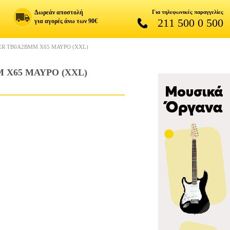
Δωρεάν αποστολή
Για τηλεφωνικές παραγγελίες
211 500 0 500
για αγορές άνω των 90€
ER TB0A2BMM X65 ΜΑΥΡΟ (XXL)
 X65 ΜΑΥΡΟ (XXL)