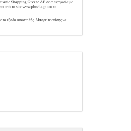
ctronic Shopping Greece ΑΕ
σε συνεργασία με
σα από το site www.plus4u.gr και το
τε τα έξοδα αποστολής. Μπορείτε επίσης να