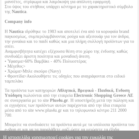
μανσέτες, στρίφωμα και λαιμόκοψη για απόλυτη εφαρμογή.
Στο ύψος του στήθους υπάρχει κέντημα με το χαρακτηριστικό σύμβολο
της
Nautica
.
Company info
Η
Nautica
ιδρύθηκε το 1983 και αποτελεί ένα από τα κορυφαία brand
παγκοσμίως, συμπεριλαμβάνοντας ρούχα και αξεσουάρ για τον άνδρα,
την γυναίκα και το παιδί καθώς και μια πλήρη συλλογή προϊόντων για το
σπίτι.
Αναμφισβήτητα κατέχει εξέχουσα θέση στο χώρο της ένδυσης καθώς
συνδυάζει άριστη ποιότητα και μοναδική άνεση.
• Ύφασμα>60% Βαμβάκι - 40% Πολυεστέρας
• Μέγεθος>
• Χρώμα>Μπλε σκούρο (Navy)
• Φροντίδα>Ακολουθήστε τις οδηγίες που αναγράφονται στο ειδικό
ταμπελάκι
Τα προϊόντα των κατηγοριών
Αθλητικά, Βρεφικά - Παιδικά, Ενδυση
Υπόδηση
πωλούνται από την εταιρεία
Electronic Shopping Greece ΑΕ
σε συνεργασία με το site
Plus4u.gr
. Η υποστήριξη μετά την πώληση και
οι εγγυήσεις των προϊόντων αυτών παρέχονται από την ίδια εταιρεία
μέσα από το site www.plus4u.gr και το τηλεφωνικό κέντρο 211 2000
700.
Μπορείτε να συνδυάσετε τα προϊόντα αυτά με τα υπόλοιπα προϊόντα του
e-shop.gr και να τα παραλάβετε μαζί ώστε να μειώσετε τα έξοδα
αποστολής. Μπορείτε επίσης να παραλάβετε από οποιοδήποτε eshop
Η ιστοσελίδα χρησιμοποιεί cookies για την ευκολία της