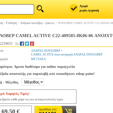
Αγορά
χωρίς εγγραφή
ση - Υπόδηση
>
Ανδρικά πουλόβερ - ζακέτες
>
ΠΟΥΛΟΒΕΡ CAMEL ACTIVE C22-409585-8
ΛΟΒΕΡ CAMEL ACTIVE C22-409585-8K06-06 ΑΝΟΙΧ
2234653
ρία
ΑΝΔΡΑΣ-ΠΟΥΛΟΒΕΡ
•
CAMEL ACTIVE στην κατηγορία ΑΝΔΡΑΣ-ΠΟΥΛΟΒΕΡ
ηγορία
ΜΕ ΓΙΑΚΑ
ιμότητα: Αμεσα διαθέσιμο για online παραγγελία
έξοδα αποστολής για παραλαβή από οποιοδήποτε eshop point!
γή - Μέγεθος
ερά Χαμηλές Τιμές!
 βρείτε κάθε μέρα τις πιο ανταγωνιστικές τιμές
69.50 €