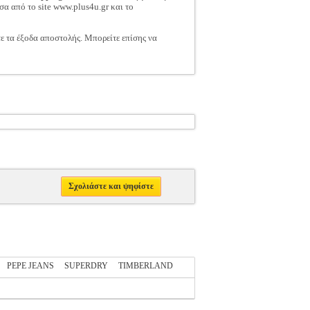
σα από το site www.plus4u.gr και το
τε τα έξοδα αποστολής. Μπορείτε επίσης να
Σχολιάστε και ψηφίστε
PEPE JEANS
SUPERDRY
TIMBERLAND