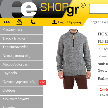
Login / Εγγραφή
Αρχική
>
Ενδυ
Υπολογιστές
ΠΟΥ
Ήχος • Εικόνα
PL3.12
Τηλεπικοινωνίες
Κατηγο
Λευκές συσκευές
Υποκατ
Διαθεσ
Μικροσυσκευές
Χωρίς 
Εργαλεία
Επιλο
Οργανα γυμναστικής
ΝΕΟ
Σταθ
Outdoor
Εδώ θα
Μουσικά όργανα
Security