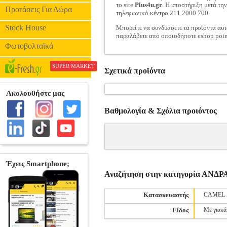
το site
Plus4u.gr
. Η υποστήριξη μετά τη
Προτάσεις Για Δώρα
τηλεφωνικό κέντρο 211 2000 700.
Stock House
Μπορείτε να συνδυάσετε τα προϊόντα αυτ
παραλάβετε από οποιοδήποτε eshop poin
Φωτοβολταϊκά
SUPER MARKET
Σχετικά προϊόντα
Βαθμολογία & Σχόλια προιόντος
Αναζήτηση στην κατηγορία ΑΝ
Κατασκευαστής
CAMEL 
Είδος
Με γιακά