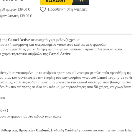
Προσθήκη στη wishlist
η 30 ημερών 139.00 €
μενη λιανική 139.00 €
ή της
Camel Active
σε ανοιχτό γκρι μελανζέ χρώμα.
ανονική εφαρμογή και υπερυψωμένο γιακά που κλείνει με φερμουάρ.
ωμα και μανσέτες για καλύτερη εφαρμογή και επιπλέον προστασία από το κρύο.
 το χαρακτηριστικό σύμβολο της
Camel Active
.
lifestyle συνυφασμένο με το ανδρικό sport casual ντύσιμο με τελευταία προσθήκη τις 
μο μιας και συνέπεσε με την έναρξη του παγκοσμίως γνωστού Camel Trophy με τα θ
ρισμούς, κάθε σεζόν δημιουργεί μια μοντέρνα και casual συλλογή, που βασίζεται στ
ένο δίκτυο πώλησης σε όλο τον κόσμο, με περισσότερες από 50 χώρες, να γνωρίζουν
ικό
gray)
ου αναγράφονται στο ειδικό ταμπελάκι
ν
Αθλητικά, Βρεφικά - Παιδικά, Ενδυση Υπόδηση
πωλούνται από την εταιρεία
Ele