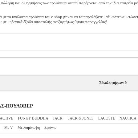
ν πώληση και οι εγγυήσεις των προϊόντων αυτών παρέχονται από την ίδια εταιρεία μέ
ά με τα υπόλοιπα προϊόντα του e-shop.gr και να τα παραλάβετε μαζί ώστε να μειώσε
t με μηδενικά έξοδα αποστολής ανεξαρτήτως ύψους παραγγελίας!
Σύνολο ψήφων: 0
ΔΡΑΣ-ΠΟΥΛΟΒΕΡ
ACTIVE
FUNKY BUDDHA
JACK
JACK & JONES
LACOSTE
NAUTICA
Με V
Με λαιμόκοψη
Ζιβάγκο