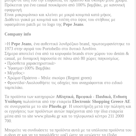
μοτίβο σε όλη του την επιφάνεια, σε πράσινο και σκούρο μπλε χρώμα.
Πρόκειται για ένα casual πουκάμισο από 100% βαμβάκι, με κανονική
εφαρμογή.
Είναι μακρυμάνικο και κλείνει με μικρά κουμπιά κατά μήκος.
Διάθετει γιακά με κουμπιά και τσέπη στο ύψος του στήθους με
υφασμάτινο patch με το logo της
Pepe Jeans
.
Company info
>Η
Pepe Jeans
, ένα αυθεντικό λονδρέζικο brand, πρωτοεμφανίστηκε το
1973 στην αγορά του Portobello στο δυτικό Λονδίνο.
Σήμερα αποτελεί ένα από τα κορυφαία brands στον χώρου του denim &
casual, με δυναμική παρουσία σε πάνω από 80 χώρες παγκοσμίως.
• Πρόσθετα χαρακτηριστικά>
• Ύφασμα>100% Βαμβάκι
• Μέγεθος>
• Χρώμα>Πράσινο - Μπλε σκούρο (Regent green)
• Φροντίδα>Ακολουθήστε τις οδηγίες που αναγράφονται στο ειδικό
ταμπελάκι.
Τα προϊόντα των κατηγοριών
Αθλητικά, Βρεφικά - Παιδικά, Ενδυση
Υπόδηση
πωλούνται από την εταιρεία
Electronic Shopping Greece ΑΕ
σε συνεργασία με το site
Plus4u.gr
. Η υποστήριξη μετά την πώληση και
οι εγγυήσεις των προϊόντων αυτών παρέχονται από την ίδια εταιρεία
μέσα από το site www.plus4u.gr και το τηλεφωνικό κέντρο 211 2000
700.
Μπορείτε να συνδυάσετε τα προϊόντα αυτά με τα υπόλοιπα προϊόντα του
e-shop.gr και να τα παραλάβετε μαζί ώστε να μειώσετε τα έξοδα