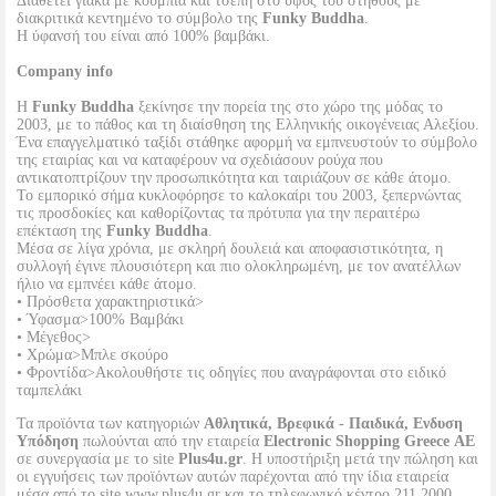
Διαθέτει γιακά με κουμπιά και τσέπη στο ύψος του στήθους με
διακριτικά κεντημένο το σύμβολο της
Funky Buddha
.
Η ύφανσή του είναι από 100% βαμβάκι.
Company info
Η
Funky Buddha
ξεκίνησε την πορεία της στο χώρο της μόδας το
2003, με το πάθος και τη διαίσθηση της Ελληνικής οικογένειας Αλεξίου.
Ένα επαγγελματικό ταξίδι στάθηκε αφορμή να εμπνευστούν το σύμβολο
της εταιρίας και να καταφέρουν να σχεδιάσουν ρούχα που
αντικατοπτρίζουν την προσωπικότητα και ταιριάζουν σε κάθε άτομο.
Το εμπορικό σήμα κυκλοφόρησε το καλοκαίρι του 2003, ξεπερνώντας
τις προσδοκίες και καθορίζοντας τα πρότυπα για την περαιτέρω
επέκταση της
Funky Buddha
.
Μέσα σε λίγα χρόνια, με σκληρή δουλειά και αποφασιστικότητα, η
συλλογή έγινε πλουσιότερη και πιο ολοκληρωμένη, με τον ανατέλλων
ήλιο να εμπνέει κάθε άτομο.
• Πρόσθετα χαρακτηριστικά>
• Ύφασμα>100% Βαμβάκι
• Μέγεθος>
• Χρώμα>Μπλε σκούρο
• Φροντίδα>Ακολουθήστε τις οδηγίες που αναγράφονται στο ειδικό
ταμπελάκι
Τα προϊόντα των κατηγοριών
Αθλητικά, Βρεφικά - Παιδικά, Ενδυση
Υπόδηση
πωλούνται από την εταιρεία
Electronic Shopping Greece ΑΕ
σε συνεργασία με το site
Plus4u.gr
. Η υποστήριξη μετά την πώληση και
οι εγγυήσεις των προϊόντων αυτών παρέχονται από την ίδια εταιρεία
μέσα από το site www.plus4u.gr και το τηλεφωνικό κέντρο 211 2000