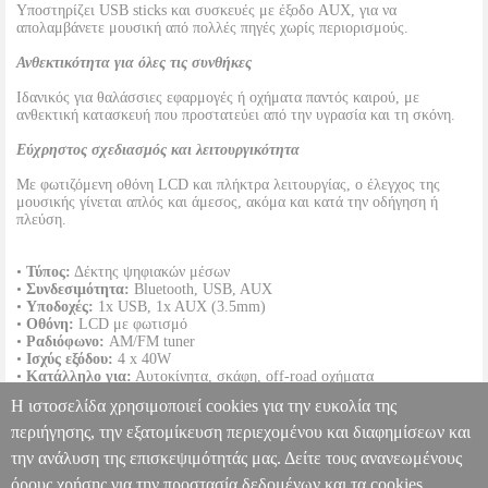
Υποστηρίζει USB sticks και συσκευές με έξοδο AUX, για να
απολαμβάνετε μουσική από πολλές πηγές χωρίς περιορισμούς.
Ανθεκτικότητα για όλες τις συνθήκες
Ιδανικός για θαλάσσιες εφαρμογές ή οχήματα παντός καιρού, με
ανθεκτική κατασκευή που προστατεύει από την υγρασία και τη σκόνη.
Εύχρηστος σχεδιασμός και λειτουργικότητα
Με φωτιζόμενη οθόνη LCD και πλήκτρα λειτουργίας, ο έλεγχος της
μουσικής γίνεται απλός και άμεσος, ακόμα και κατά την οδήγηση ή
πλεύση.
•
Τύπος:
Δέκτης ψηφιακών μέσων
•
Συνδεσιμότητα:
Bluetooth, USB, AUX
•
Υποδοχές:
1x USB, 1x AUX (3.5mm)
•
Οθόνη:
LCD με φωτισμό
•
Ραδιόφωνο:
AM/FM tuner
•
Ισχύς εξόδου:
4 x 40W
•
Κατάλληλο για:
Αυτοκίνητα, σκάφη, off-road οχήματα
•
Ανθεκτικότητα:
Ανθεκτικό σε υγρασία και σκόνη
Η ιστοσελίδα χρησιμοποιεί cookies για την ευκολία της
•
Χρώμα:
Μαύρο
•
Διαστάσεις:
Compact σχεδίαση (universal fit)
περιήγησης, την εξατομίκευση περιεχομένου και διαφημίσεων και
την ανάλυση της επισκεψιμότητάς μας. Δείτε τους ανανεωμένους
POWERBASS MC-100 ΔΕΚΤΗΣ ΨΗΦΙΑΚΩΝ ΜΕΣΩΝ
BLUETOOTH, AUX & USB INPUT
PER.251133
PER.251133
όρους χρήσης για την προστασία δεδομένων και τα cookies.