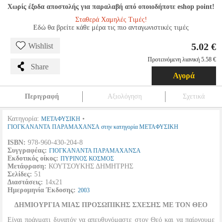
Χωρίς έξοδα αποστολής για παραλαβή από οποιοδήποτε eshop point!
Σταθερά Χαμηλές Τιμές!
Εδώ θα βρείτε κάθε μέρα τις πιο ανταγωνιστικές τιμές
5.02 €
Wishlist
Προτεινόμενη λιανική 5.58 €
Share
Αγορά
Περιγραφή
Αξιολόγηση
Σχετικά
Κατηγορία:
•
ΜΕΤΑΦΥΣΙΚΗ
ΓΙΟΓΚΑΝΑΝΤΑ ΠΑΡΑΜΑΧΑΝΣΑ στην κατηγορία ΜΕΤΑΦΥΣΙΚΗ
ISBN:
978-960-430-204-8
Συγγραφέας:
ΓΙΟΓΚΑΝΑΝΤΑ ΠΑΡΑΜΑΧΑΝΣΑ
Εκδοτικός οίκος:
ΠΥΡΙΝΟΣ ΚΟΣΜΟΣ
Μετάφραση:
ΚΟΥΤΣΟΥΚΗΣ ΔΗΜΗΤΡΗΣ
Σελίδες:
51
Διαστάσεις:
14x21
Ημερομηνία Έκδοσης:
2003
ΔΗΜΙΟΥΡΓΙΑ ΜΙΑΣ ΠΡΟΣΩΠΙΚΗΣ ΣΧΕΣΗΣ ΜΕ ΤΟΝ ΘΕΟ
Είναι πράγματι δυνατόν να απευθυνόμαστε στον Θεό και να παίρνουμε