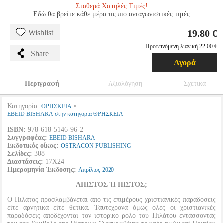
Σταθερά Χαμηλές Τιμές!
Εδώ θα βρείτε κάθε μέρα τις πιο ανταγωνιστικές τιμές
19.80 €
Wishlist
Προτεινόμενη λιανική 22.00 €
Share
Αγορά
Περιγραφή
Αξιολόγηση
Σχετικά
Κατηγορία:
•
ΘΡΗΣΚΕΙΑ
EBEID BISHARA στην κατηγορία ΘΡΗΣΚΕΙΑ
ISBN:
978-618-5146-96-2
Συγγραφέας:
EBEID BISHARA
Εκδοτικός οίκος:
OSTRACON PUBLISHING
Σελίδες:
308
Διαστάσεις:
17Χ24
Ημερομηνία Έκδοσης:
Απρίλιος
2020
ΑΠΙΣΤΟΣ Ή ΠΙΣΤΟΣ;
Ο Πιλάτος προσλαμβάνεται από τις επιμέρους χριστιανικές παραδόσεις
είτε αρνητικά είτε θετικά. Ταυτόχρονα όμως όλες οι χριστιανικές
παραδόσεις αποδέχονται τον ιστορικό ρόλο του Πιλάτου εντάσσοντάς