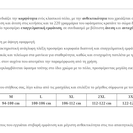
νδυάζει την
κομψότητα
ενός κλασικού πόλο, με την
ανθεκτικότητα
που χρειάζεται 
ση και άνεση στις κινήσεις και τα 220 γραμμάρια του υφάσματος κρατάνε το σώμα 
do προσφέρει
επαγγελματική εμφάνιση
, σε συνδυασμό με βέλτιστη
άνεση
και
αντοχ
ση με άψογη εφαρμογή.
ρακτηριστική ανάγλυφη πλέξη προσφέρει κορυφαία διαπνοή και επαγγελματική εμφά
ιακάς και τελείωμα στα μανίκια για σταθερότητα, καθώς και ενισχυμένη πατιλέτα με τ
ι στον αυχένα που αποτρέπει την παραμόρφωση από τη χρήση.
ριλαμβάνεται ύφασμα τσέπης στο ίδιο χρώμα με το πόλο, προσφέροντας μεγάλη ευε
του στήθους σας, λίγο κάτω από τις μασχάλες και επιλέξτε το μέγεθος σύμφωνα με τ
M
L
XL
2XL
3
94-100 cm
100-106 cm
106-112 cm
112-122 cm
122-1
ος που εγγυάται στιβαρή εμφάνιση και μέγιστη ανθεκτικότητα στις πιο απαιτητικές