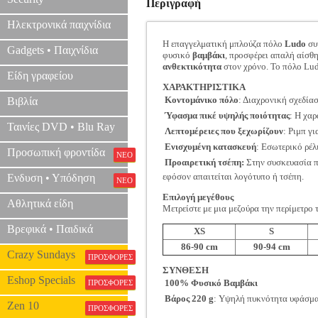
Περιγραφή
Ηλεκτρονικά παιχνίδια
Η επαγγελματική μπλούζα πόλο
Ludo
συ
Gadgets • Παιχνίδια
φυσικό
βαμβάκι
, προσφέρει απαλή αίσθη
ανθεκτικότητα
στον χρόνο. Το πόλο Lu
Είδη γραφείου
ΧΑΡΑΚΤΗΡΙΣΤΙΚΑ

Κοντομάνικο πόλο
: Διαχρονική σχεδία
Βιβλία

Ύφασμα πικέ υψηλής ποιότητας
: Η χα
Ταινίες DVD • Blu Ray

Λεπτομέρειες που ξεχωρίζουν
: Ριμπ γ

Ενισχυμένη κατασκευή
: Εσωτερικό ρέλ
Προσωπική φροντίδα
ΝΕΟ

Προαιρετική τσέπη:
Στην συσκευασία πε
εφόσον απαιτείται λογότυπο ή τσέπη.
Ενδυση • Υπόδηση
ΝΕΟ
Επιλογή μεγέθους
Αθλητικά είδη
Μετρείστε με μια μεζούρα την περίμετρο 
Βρεφικά • Παιδικά
XS
S
86-90 cm
90-94 cm
Crazy Sundays
ΠΡΟΣΦΟΡΕΣ
ΣΥΝΘΕΣΗ
Eshop Specials

100% Φυσικό Βαμβάκι
ΠΡΟΣΦΟΡΕΣ

Βάρος 220 g
: Υψηλή πυκνότητα υφάσματ
Zen 10
ΠΡΟΣΦΟΡΕΣ