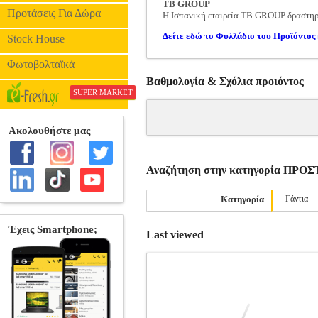
TB GROUP
Προτάσεις Για Δώρα
Η Ισπανική εταιρεία TB GROUP δραστηρι
Δείτε εδώ το Φυλλάδιο του Προϊόντος 
Stock House
Φωτοβολταϊκά
Βαθμολογία & Σχόλια προιόντος
SUPER MARKET
Αναζήτηση στην κατηγορία ΠΡ
Κατηγορία
Γάντια
Last viewed