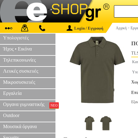
Login / Εγγραφή
Αρχική
>
Εργα
Υπολογιστές
Π
Ήχος • Εικόνα
TLS
Τηλεπικοινωνίες
Κατ
Λευκές συσκευές
Υπο
Μικροσυσκευές
Χωρ
Επ
Εργαλεία
Εξα
Οργανα γυμναστικής
ΝΕΟ
Outdoor
Μουσικά όργανα
Security