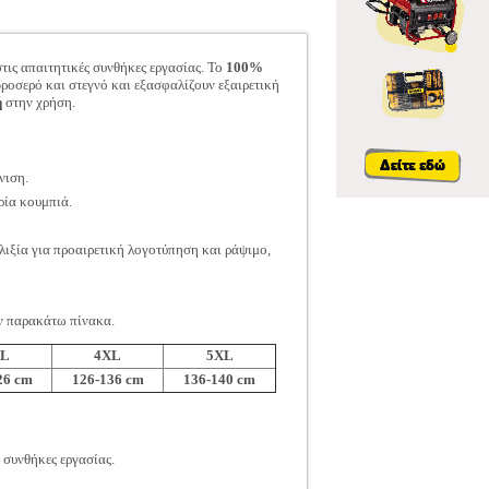
στις απαιτητικές συνθήκες εργασίας. Το
100%
δροσερό και στεγνό και εξασφαλίζουν εξαιρετική
ή
στην χρήση.
νιση.
ρία κουμπιά.
λιξία για προαιρετική λογοτύπηση και ράψιμο,
ον παρακάτω πίνακα.
XL
4XL
5XL
26 cm
126-136 cm
136-140 cm
 συνθήκες εργασίας.