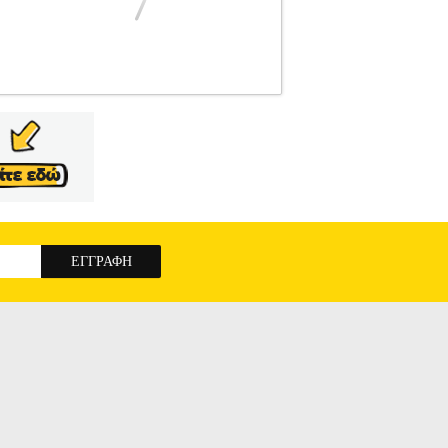
TB GROUP
ΠΡΟΣΤΑΤΕΥΤΙΚΑ
Κατηγορία:
υάζει την κομψότητα ενός κλασικού πόλο,
 απαλή αίσθηση και άνεση στις κινήσεις και τα
κότητα στον χρόνο. Το πόλο Ludo προσφέρει
τομάνικο πόλο: Διαχρονική σχεδίαση με άψογη
αι επαγγελματική εμφάνιση.  Λεπτομέρειες που
ουμπιά.  Ενισχυμένη κατασκευή: Εσωτερικό ρέλι
βάνεται ύφασμα τσέπης στο ίδιο χρώμα με το
ή τσέπη. Επιλογή μεγέθους Μετρείστε με μια
σύμφωνα με τον παρακάτω πίνακα.
136 cm136-140 cm ΣΥΝΘΕΣΗ  100% Φυσικό
α στις πιο απαιτητικές συνθήκες εργασίας. TB
αζομένων, με ειδίκευση την ένδυση και την
ΝΤΟΜΑΝΙΚΟ TB GROUP LUDO ΧΑΚΙ M