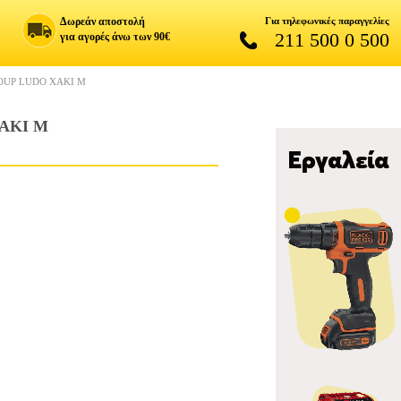
Δωρεάν αποστολή
Για τηλεφωνικές παραγγελίες
211 500 0 500
για αγορές άνω των 90€
OUP LUDO ΧΑΚΙ M
ΑΚΙ M