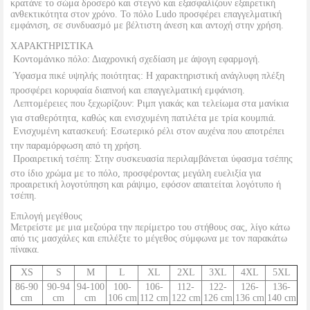
κρατάνε το σώμα δροσερό και στεγνό και εξασφαλίζουν εξαιρετική
ανθεκτικότητα στον χρόνο. Το πόλο Ludo προσφέρει επαγγελματική
εμφάνιση, σε συνδυασμό με βέλτιστη άνεση και αντοχή στην χρήση.
ΧΑΡΑΚΤΗΡΙΣΤΙΚΑ
 Κοντομάνικο πόλο: Διαχρονική σχεδίαση με άψογη εφαρμογή.
 Ύφασμα πικέ υψηλής ποιότητας: Η χαρακτηριστική ανάγλυφη πλέξη
προσφέρει κορυφαία διαπνοή και επαγγελματική εμφάνιση.
 Λεπτομέρειες που ξεχωρίζουν: Ριμπ γιακάς και τελείωμα στα μανίκια
για σταθερότητα, καθώς και ενισχυμένη πατιλέτα με τρία κουμπιά.
 Ενισχυμένη κατασκευή: Εσωτερικό ρέλι στον αυχένα που αποτρέπει
την παραμόρφωση από τη χρήση.
 Προαιρετική τσέπη: Στην συσκευασία περιλαμβάνεται ύφασμα τσέπης
στο ίδιο χρώμα με το πόλο, προσφέροντας μεγάλη ευελιξία για
προαιρετική λογοτύπηση και ράψιμο, εφόσον απαιτείται λογότυπο ή
τσέπη.
Επιλογή μεγέθους
Μετρείστε με μια μεζούρα την περίμετρο του στήθους σας, λίγο κάτω
από τις μασχάλες και επιλέξτε το μέγεθος σύμφωνα με τον παρακάτω
πίνακα.
XS
S
M
L
XL
2XL
3XL
4XL
5XL
86-90
90-94
94-100
100-
106-
112-
122-
126-
136-
cm
cm
cm
106 cm
112 cm
122 cm
126 cm
136 cm
140 cm