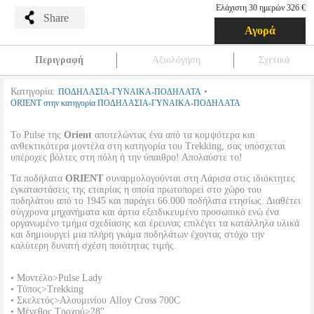
Ελάχιστη 30 ημερών 326 €
Share
Αγορά
Περιγραφή
Αξιολόγηση
Σχετικά
Κατηγορία:
•
ΠΟΔΗΛΑΣΙΑ-ΓΥΝΑΙΚΑ-ΠΟΔΗΛΑΤΑ
ORIENT στην κατηγορία ΠΟΔΗΛΑΣΙΑ-ΓΥΝΑΙΚΑ-ΠΟΔΗΛΑΤΑ
Το Pulse της
Orient
αποτελώντας ένα από τα κομψότερα και
ανθεκτικότερα μοντέλα στη κατηγορία του Trekking, σας υπόσχεται
υπέροχες βόλτες στη πόλη ή την ύπαιθρο! Απολαύστε το!
Τα ποδήλατα
ORIENT
συναρμολογούνται στη Λάρισα στις ιδιόκτητες
εγκαταστάσεις της εταιρίας η οποία πρωτοπορεί στο χώρο του
ποδηλάτου από το 1945 και παράγει 66.000 ποδήλατα ετησίως. Διαθέτει
σύγχρονα μηχανήματα και άρτια εξειδικευμένο προσωπικό ενώ ένα
οργανωμένο τμήμα σχεδίασης και έρευνας επιλέγει τα κατάλληλα υλικά
και δημιουργεί μια πλήρη γκάμα ποδηλάτων έχοντας στόχο την
καλύτερη δυνατή σχέση ποιότητας τιμής.
• Μοντέλο>Pulse Lady
• Τύπος>Trekking
• Σκελετός>Αλουμινίου Alloy Cross 700C
• Μέγεθος Τροχού>28''