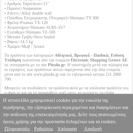
• Αριθμός Ταχυτήτων>21''
• Πιρούνι>Suspension
• Ζάντες>Alloy double wall
• Οπίσθιος Εκτροχιαστής (Ντεραγιέ)>Shimano TY-300
• Φρένα>Promax TX-120
• Χειριστήρια>Shimano SLRS-35/7
• Ελεύθερο>Shimano TZ-500
• Μεσαία Τριβή>Neco Sealed
• Βάρος>14.5 kg
• Χρώμα>Μωβ / Λευκό
Τα προϊόντα των κατηγοριών
Αθλητικά, Βρεφικά - Παιδικά, Ενδυση
Υπόδηση
πωλούνται από την εταιρεία
Electronic Shopping Greece ΑΕ
σε συνεργασία με το site
Plus4u.gr
. Η υποστήριξη μετά την πώληση και
οι εγγυήσεις των προϊόντων αυτών παρέχονται από την ίδια εταιρεία
μέσα από το site www.plus4u.gr και το τηλεφωνικό κέντρο 211 2000
700.
Μπορείτε να συνδυάσετε τα προϊόντα αυτά με τα υπόλοιπα προϊόντα του
e-shop.gr και να τα παραλάβετε μαζί ώστε να μειώσετε τα έξοδα
αποστολής. Μπορείτε επίσης να παραλάβετε από οποιοδήποτε eshop
Η ιστοσελίδα χρησιμοποιεί cookies για την ευκολία της
point με μηδενικά έξοδα αποστολής ανεξαρτήτως ύψους παραγγελίας!
περιήγησης, την εξατομίκευση περιεχομένου και διαφημίσεων και
την ανάλυση της επισκεψιμότητάς μας. Δείτε τους ανανεωμένους
ΠΟΔΗΛΑΤΟ ORIENT PULSE LADY 28'' (21SP) ΜΩΒ/ΛΕΥΚΟ
PL2.138139276
PL2.138139276
ORIENT
ORIENT
ΠΟΔΗΛΑΣΙΑ-
όρους χρήσης για την προστασία δεδομένων και τα cookies.
ΓΥΝΑΙΚΑ-ΠΟΔΗΛΑΤΑ
Κατηγορία: ΠΟΔΗΛΑΣΙΑ-ΓΥΝΑΙΚΑ-
Πληροφορίες
Ρυθμίσεις
Απόρριψη
Αποδοχή
Πληροφορίες & Υπηρεσίες >
ΠΟΔΗΛΑΤΑ •ORIENT στην κατηγορία ΠΟΔΗΛΑΣΙΑ-ΓΥΝΑΙΚΑ-