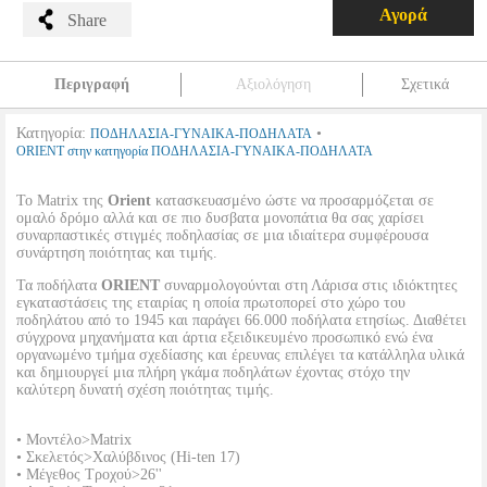
Αγορά
Share
Περιγραφή
Αξιολόγηση
Σχετικά
Κατηγορία:
•
ΠΟΔΗΛΑΣΙΑ-ΓΥΝΑΙΚΑ-ΠΟΔΗΛΑΤΑ
ORIENT στην κατηγορία ΠΟΔΗΛΑΣΙΑ-ΓΥΝΑΙΚΑ-ΠΟΔΗΛΑΤΑ
Το Matrix της
Orient
κατασκευασμένο ώστε να προσαρμόζεται σε
ομαλό δρόμο αλλά και σε πιο δυσβατα μονοπάτια θα σας χαρίσει
συναρπαστικές στιγμές ποδηλασίας σε μια ιδιαίτερα συμφέρουσα
συνάρτηση ποιότητας και τιμής.
Τα ποδήλατα
ORIENT
συναρμολογούνται στη Λάρισα στις ιδιόκτητες
εγκαταστάσεις της εταιρίας η οποία πρωτοπορεί στο χώρο του
ποδηλάτου από το 1945 και παράγει 66.000 ποδήλατα ετησίως. Διαθέτει
σύγχρονα μηχανήματα και άρτια εξειδικευμένο προσωπικό ενώ ένα
οργανωμένο τμήμα σχεδίασης και έρευνας επιλέγει τα κατάλληλα υλικά
και δημιουργεί μια πλήρη γκάμα ποδηλάτων έχοντας στόχο την
καλύτερη δυνατή σχέση ποιότητας τιμής.
• Μοντέλο>Matrix
• Σκελετός>Χαλύβδινος (Hi-ten 17)
• Μέγεθος Τροχού>26''