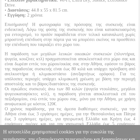
•
Επιπλέον χαρακτηριστικά:
Wi-Fi, Extra Dry, Silence, EcoSilence
Drive.
•
Διαστάσεις:
44.8 x 55 x 81.5 cm.
•
Εγγύηση:
2 χρόνια.
Επισήμανση! Η φωτογραφία της πρόσοψης της συσκευής είναι
ενδεικτική. Λόγω της φύσης της συσκευής που είναι κατασκευασμένη
για εντοιχισμό, το προϊόν παραδίδεται στον τελικό καταναλωτή χωρίς
μπροστινή επένδυση στην πόρτα για να μπορέσει εκείνος να προσθέσει
την επένδυση που ταιριάζει στο χώρο του.
Η παράδοση των μεγάλων λευκών οικιακών συσκευών (πλυντήρια,
ψυγεία, κουζίνες κτλ) πραγματοποιείται αποκλειστικά στο χώρο σας και
είναι δωρέαν εντός του χώρου/οικίας σας στην Αθήνα, εφόσον το βάρος
της παραδοτέας συσκευής είναι έως 80 κιλά και υπάρχει πρόσβαση από
ανελκυστήρα ή κλιμακοστάσιο (ανεξαρτήτως ορόφου). Για τις
υπόλοιπες περιοχές υπάρχει κλιμακωτή χρέωση με βάση την περιοχή
αποστολής και το βάρος/διαστάσεις της συσκευής.
Οι ογκώδεις συσκευές άνω των 80 κιλών (ψυγεία ντουλάπες, μεγάλοι
ψυγειοκαταψύκτες κτλ), η παράδοση γίνεται αποκλειστικά επί του
πεζοδρομίου, ενώ εντός του χώρου σας, μόνο για την Αθήνα, με χρήση
ανυψωτικού με κόστος 120€.
Ο χρόνος παράδοσης, για τις άμεσα διαθέσιμες συσκευές, για την
Αθήνα είναι έως 3 εργάσιμες ημέρες, για την Θεσσαλονίκη και Πάτρα
έως 3 εργάσιμες ημέρες, για ηπειρωτική Ελλάδα και Κρήτη έως 4
εργάσιμες ημέρες και για την νησιωτική Ελλάδα έως 5 εργάσιμες
ημέρες. Σε κάθε περίπτωση θα υπάρξει τηλεφωνική επικοινωνία μαζί
Η ιστοσελίδα χρησιμοποιεί cookies για την ευκολία της
σας για το ακριβές ραντεβού της παράδοσης.
περιήγησης, την εξατομίκευση περιεχομένου και διαφημίσεων και