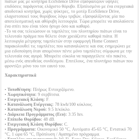
πιάτων μας με κινητήρα EcoSilence Drive εξασφαλίζουν υψηλές
επιδόσεις παράγοντας ελάχιστο θόρυβο. Εξοπλισμένο με ένα ενεργειακά
αποδοτικό κινητήρα, χωρίς ψύκτρες, το μοτέρ EcoSilence Drive,
ελαχιστοποιεί τους θορύβους λόγω τριβών, εξασφαλίζοντας μία πιο
αποτελεσματική και αθόρυβη λειτουργία. Τώρα μπορείτε να απολαύσετε
ένα σπίτι που είναι τόσο ήσυχο όσο και καθαρό.
-Το να σας τελειώσουν οι ταμπλέτες του πλυντηρίου πιάτων είναι το
τελευταίο πράγμα που θέλετε όταν χρειάζεστε καθαρά πιάτα. Η
λειτουργία μέτρησης ταμπλετών στην εφαρμογή Home Connect
παρακολουθεί τις ταμπλέτες που καταναλώνετε και σας ενημερώνει με
μια ειδοποίηση όταν απομένουν πέντε μόνο ταμπλέτες σύμφωνα με την
τελευταία σας αγορά. Μπορείτε εύκολα να παραγγείλετε νέο πακέτο,
μέσω ενός απευθείας συνδέσμου. Επιτέλους, ένα πλυντήριο πιάτων που
φροντίζει μόνο του τον εαυτό του.
Χαρακτηριστικά
•
Τοποθέτηση:
Πλήρως Εντοιχιζόμενο.
•
Χωρητικότητα:
9 σερβίτσια.
•
Ενεργειακή Κλάση:
F.
•
Κατανάλωση Ενέργειας:
78 kwh/100 κύκλους.
•
Κατανάλωση Νερού:
9.5 lt/κύκλο.
•
Διάρκεια Προγράμματος (Eco):
3:35 hrs.
•
Επίπεδο Θορύβου:
48 dB.
•
Ενεργειακή Κλάση Θορύβου:
C.
•
Προγράμματα:
Οικονομικό 50 °C, Αυτόματο 45-65 °C, Εντατικό 70
°C, 1 ώρα 65 °C, Πρόπλυση / Αγαπημένο πρόγραμμα.