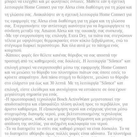
μπορεί να ελεγχθεί και με φωνητικές εντολές. Μάθετε εάν η σχετική
λειτουργία Home Connect για την Alexa είναι διαθέσιμη για τη χώρα και
τη γλώσσα σας. Ανακαλύψτε αν η σχετική λειτουργία Home Connect για
τις εφαρμογές της Alexa είναι διαθέσιμη για τη χώρα και τη γλώσσα
σας. Ενεργοποιήστε την αντίστοιχη ικανότητα για να δημιουργήσετε τη
σύνδεση μεταξύ της Amazon Alexa και της οικιακής σας συσκευής.
-Με την ενεργοποίηση της επιλογής Extra Dry, τα πιάτα σας στεγνώνουν
τέλεια με υψηλότερες θερμοκρασίες στον κύκλο ξεβγάλματος, ενώ το
στέγνωμα διαρκεί περισσότερο. Και όλα αυτά με το πάτημα ενός
κουμπιού.
-Κάποιες φορές δεν θέλετε κανένας θόρυβος να σας αποσπά την
προσοχή από τις καθημερινές σας δουλειές. Η λειτουργία ''Silence'' κατ
επιλογή μπορεί να ενεργοποιηθεί μέσω της εφαρμογής Home Connect
και να μειώσει το θόρυβο του πλυντηρίου πιάτων σας όποτε εσείς το
κρίνετε απαραίτητο. Ανά πάσα στιγμή το θελήσετε, μειώνει το θόρυβο
στο ελάχιστο για έως και 30 λεπτά. Με τη λειτουργία ''Silence'' κατ
επιλογή, είστε ελεύθεροι και ανενόχλητοι να εστιάσετε σε όσα έχουν
μεγαλύτερη σημασία για εσάς.
-H πρωτοποριακή τεχνολογία Bosch ActiveWater μεγιστοποιεί την
αποδοτικότητα και εξασφαλίζει πλύση φιλική προς το περιβάλλον, για
άριστο καθάρισμα. Η εξοικονόμηση νερού και ενέργειας γίνεται μέσω
στοχευμένης διανομής νερού, μιας βελτιστοποιημένης τεχνολογίας
φιλτραρίσματος, καθώς και με ταχύτερη θέρμανση και μεγαλύτερη
απόδοση της αντλίας, για αυξημένη κυκλοφορία του νερού.
-Το να διατηρείτε το σπίτι σας καθαρό μπορεί να είναι δύσκολο. Το να
το διατηρείτε αθόρυβο όμως πολλές φορές είναι αδύνατο. Τα πλυντήρια