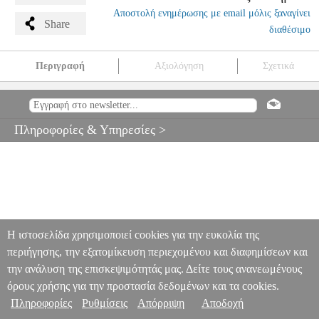
Αποστολή ενημέρωσης με email μόλις ξαναγίνει
Share
διαθέσιμο
Περιγραφή
Αξιολόγηση
Σχετικά
PLAYWOOD PRO-3118 MALLETS ΓΙΑ ΤΙΜΠΑΝΙΑ
MSC.303205
MSC.303205
PLAYWOOD
PLAYWOOD
ΑΞΕΣΟΥΑΡ
ΚΡΟΥΣΤΩΝ
PLAYWOOD PRO-3118 MALLETS ΓΙΑ
Πληροφορίες & Υπηρεσίες >
ΤΙΜΠΑΝΙΑ
0
Η ιστοσελίδα χρησιμοποιεί cookies για την ευκολία της
περιήγησης, την εξατομίκευση περιεχομένου και διαφημίσεων και
την ανάλυση της επισκεψιμότητάς μας. Δείτε τους ανανεωμένους
όρους χρήσης για την προστασία δεδομένων και τα cookies.
Πληροφορίες
Ρυθμίσεις
Απόρριψη
Αποδοχή