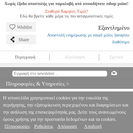
Χωρίς έξοδα αποστολής για παραλαβή από οποιοδήποτε eshop point!
Σταθερά Χαμηλές Τιμές!
Εδώ θα βρείτε κάθε μέρα τις πιο ανταγωνιστικές τιμές
Εξαντλημένο
Wishlist
Αποστολή ενημέρωσης με email μόλις ξαναγίνει
Share
διαθέσιμο
Περιγραφή
Αξιολόγηση
Σχετικά
PLAYWOOD PRO-130 MALLETS ΓΙΑ ΤΙΜΠΑΝΙΑ
MSC.303236
MSC.303236
PLAYWOOD
PLAYWOOD
ΑΞΕΣΟΥΑΡ
ΚΡΟΥΣΤΩΝ
PLAYWOOD PRO-130 MALLETS ΓΙΑ ΤΙΜΠΑΝΙΑ
Πληροφορίες & Υπηρεσίες >
0
Η ιστοσελίδα χρησιμοποιεί cookies για την ευκολία της
περιήγησης, την εξατομίκευση περιεχομένου και διαφημίσεων και
την ανάλυση της επισκεψιμότητάς μας. Δείτε τους ανανεωμένους
όρους χρήσης για την προστασία δεδομένων και τα cookies.
Πληροφορίες
Ρυθμίσεις
Απόρριψη
Αποδοχή