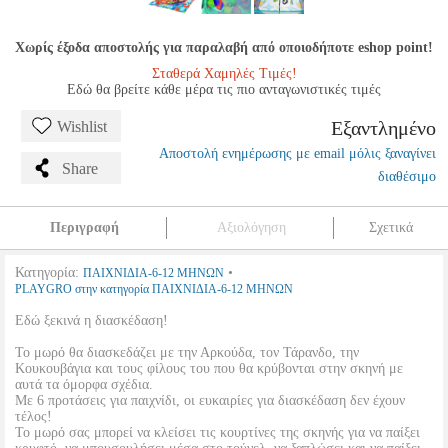
Χωρίς έξοδα αποστολής για παραλαβή από οποιοδήποτε eshop point!
Σταθερά Χαμηλές Τιμές!
Εδώ θα βρείτε κάθε μέρα τις πιο ανταγωνιστικές τιμές
Εξαντλημένο
Wishlist
Αποστολή ενημέρωσης με email μόλις ξαναγίνει
Share
διαθέσιμο
Περιγραφή
Αξιολόγηση
Σχετικά
Κατηγορία:
•
ΠΑΙΧΝΙΔΙΑ-6-12 ΜΗΝΩΝ
PLAYGRO στην κατηγορία ΠΑΙΧΝΙΔΙΑ-6-12 ΜΗΝΩΝ
Εδώ ξεκινά η διασκέδαση!
Το μωρό θα διασκεδάζει με την Αρκούδα, τον Τάρανδο, την
Κουκουβάγια και τους φίλους του που θα κρύβονται στην σκηνή με
αυτά τα όμορφα σχέδια.
Με 6 προτάσεις για παιχνίδι, οι ευκαιρίες για διασκέδαση δεν έχουν
τέλος!
Το μωρό σας μπορεί να κλείσει τις κουρτίνες της σκηνής για να παίξει