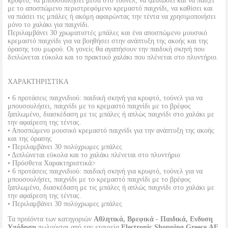
κρυφτό, να μπουσουλήσει μέσα στο τούνελ, να ξαπλώσει και να παίξει
με το αποσπώμενο περιστρεφόμενο κρεμαστό παιχνίδι, να καθίσει και
να πιάσει τις μπάλες ή ακόμη αφαιρώντας την τέντα να χρησιμοποιήσει
μόνο το χαλάκι για παιχνίδι.
Περιλαμβάνει 30 χρωματιστές μπάλες και ένα αποσπώμενο μουσικό
κρεμαστό παιχνίδι για να βοηθήσει στην ανάπτυξη της ακοής και της
όρασης του μωρού. Οι γονείς θα αγαπήσουν την παιδική σκηνή που
διπλώνεται εύκολα και το πρακτικό χαλάκι που πλένεται στο πλυντήριο.
ΧΑΡΑΚΤΗΡΙΣΤΙΚΑ
• 6 προτάσεις παιχνιδιού: παιδική σκηνή για κρυφτό, τούνελ για να
μπουσουλήσει, παιχνίδι με το κρεμαστό παιχνίδι με το βρέφος
ξαπλωμένο, διασκέδαση με τις μπάλες ή απλώς παιχνίδι στο χαλάκι με
την αφαίρεση της τέντας.
• Αποσπώμενο μουσικό κρεμαστό παιχνίδι για την ανάπτυξη της ακοής
και της όρασης
• Περιλαμβάνει 30 πολύχρωμες μπάλες
• Διπλώνεται εύκολα και το χαλάκι πλένεται στο πλυντήριο
• Πρόσθετα Χαρακτηριστικά>
• 6 προτάσεις παιχνιδιού: παιδική σκηνή για κρυφτό, τούνελ για να
μπουσουλήσει, παιχνίδι με το κρεμαστό παιχνίδι με το βρέφος
ξαπλωμένο, διασκέδαση με τις μπάλες ή απλώς παιχνίδι στο χαλάκι με
την αφαίρεση της τέντας.
• Περιλαμβάνει 30 πολύχρωμες μπάλες
Τα προϊόντα των κατηγοριών
Αθλητικά, Βρεφικά - Παιδικά, Ενδυση
Υπόδηση
πωλούνται από την εταιρεία
Electronic Shopping Greece ΑΕ