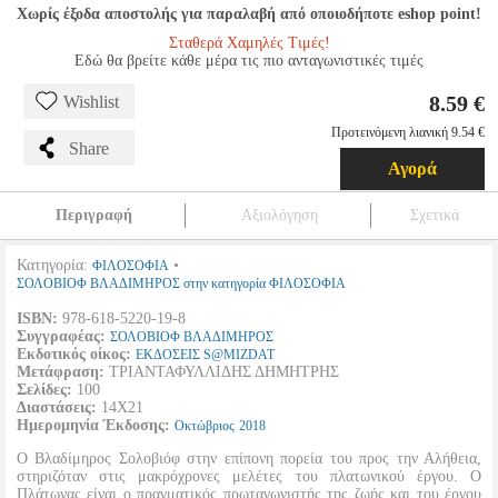
Χωρίς έξοδα αποστολής για παραλαβή από οποιοδήποτε eshop point!
Σταθερά Χαμηλές Τιμές!
Εδώ θα βρείτε κάθε μέρα τις πιο ανταγωνιστικές τιμές
8.59 €
Wishlist
Προτεινόμενη λιανική 9.54 €
Share
Αγορά
Περιγραφή
Αξιολόγηση
Σχετικά
Κατηγορία:
•
ΦΙΛΟΣΟΦΙΑ
ΣΟΛΟΒΙΟΦ ΒΛΑΔΙΜΗΡΟΣ στην κατηγορία ΦΙΛΟΣΟΦΙΑ
ISBN:
978-618-5220-19-8
Συγγραφέας:
ΣΟΛΟΒΙΟΦ ΒΛΑΔΙΜΗΡΟΣ
Εκδοτικός οίκος:
ΕΚΔΟΣΕΙΣ S@MIZDAT
Μετάφραση:
ΤΡΙΑΝΤΑΦΥΛΛΙΔΗΣ ΔΗΜΗΤΡΗΣ
Σελίδες:
100
Διαστάσεις:
14Χ21
Ημερομηνία Έκδοσης:
Οκτώβριος
2018
Ο Βλαδίμηρος Σολοβιόφ στην επίπονη πορεία του προς την Αλήθεια,
στηριζόταν στις μακρόχρονες μελέτες του πλατωνικού έργου. Ο
Πλάτωνας είναι ο πραγματικός πρωταγωνιστής της ζωής και του έργου