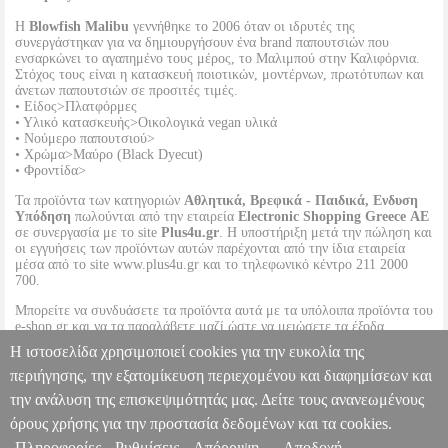
Η
Blowfish Malibu
γεννήθηκε το 2006 όταν οι ιδρυτές της
συνεργάστηκαν για να δημιουργήσουν ένα brand παπουτσιών που
ενσαρκώνει το αγαπημένο τους μέρος, το Μαλιμπού στην Καλιφόρνια.
Στόχος τους είναι η κατασκευή ποιοτικών, μοντέρνων, πρωτότυπων και
άνετων παπουτσιών σε προσιτές τιμές.
• Είδος>Πλατφόρμες
• Υλικό κατασκευής>Οικολογικά vegan υλικά
• Νούμερο παπουτσιού>
• Χρώμα>Μαύρο (Black Dyecut)
• Φροντίδα>
Τα προϊόντα των κατηγοριών
Αθλητικά, Βρεφικά - Παιδικά, Ενδυση
Υπόδηση
πωλούνται από την εταιρεία
Electronic Shopping Greece ΑΕ
σε συνεργασία με το site
Plus4u.gr
. Η υποστήριξη μετά την πώληση και
οι εγγυήσεις των προϊόντων αυτών παρέχονται από την ίδια εταιρεία
μέσα από το site www.plus4u.gr και το τηλεφωνικό κέντρο 211 2000
700.
Μπορείτε να συνδυάσετε τα προϊόντα αυτά με τα υπόλοιπα προϊόντα του
e-shop.gr και να τα παραλάβετε μαζί ώστε να μειώσετε τα έξοδα
αποστολής. Μπορείτε επίσης να παραλάβετε από οποιοδήποτε eshop
Η ιστοσελίδα χρησιμοποιεί cookies για την ευκολία της
point με μηδενικά έξοδα αποστολής ανεξαρτήτως ύψους παραγγελίας!
περιήγησης, την εξατομίκευση περιεχομένου και διαφημίσεων και
την ανάλυση της επισκεψιμότητάς μας. Δείτε τους ανανεωμένους
ΠΛΑΤΦΟΡΜΑ BLOWFISH MALIBU PIPER VEGAN BF9381
ΜΑΥΡΟ
PL3.122044982
PL3.122044982
BLOWFISH MALIBU
όρους χρήσης για την προστασία δεδομένων και τα cookies.
BLOWFISH MALIBU
ΓΥΝΑΙΚΑ-ΠΕΔΙΛΑ
Κατηγορία:
Πληροφορίες
Ρυθμίσεις
Απόρριψη
Αποδοχή