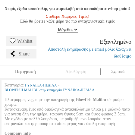
Χωρίς έξοδα αποστολής για παραλαβή από οποιοδήποτε eshop point!
Σταθερά Χαμηλές Τιμές!
Εδώ θα βρείτε κάθε μέρα τις πιο ανταγωνιστικές τιμές
Εξαντλημένο
Wishlist
Αποστολή ενημέρωσης με email μόλις ξαναγίνει
Share
διαθέσιμο
Περιγραφή
Αξιολόγηση
Σχετικά
Κατηγορία:
•
ΓΥΝΑΙΚΑ-ΠΕΔΙΛΑ
BLOWFISH MALIBU στην κατηγορία ΓΥΝΑΙΚΑ-ΠΕΔΙΛΑ
Πλατφόρμες vegan με την υπογραφή της
Blowfish Malibu
σε μαύρο
χρώμα.
Κατασκευασμένες από οικολογικά ανακυκλώσιμα υλικά με μαλακό πάτο
για άνεση όλη την ημέρα, τακούνι ύψους 9cm και ύψος φιάπας 3.5cm.
Με σχέδιο με πολλά λουράκια, με ρυθμιζόμενο λουράκι στον
αστράγαλο και φερμουάρ στο πίσω μέρος για εύκολη εφαρμογή.
Company info