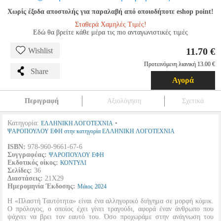
Χωρίς έξοδα αποστολής για παραλαβή από οποιοδήποτε eshop point!
Σταθερά Χαμηλές Τιμές!
Εδώ θα βρείτε κάθε μέρα τις πιο ανταγωνιστικές τιμές
11.70 €
Wishlist
Προτεινόμενη λιανική 13.00 €
Share
Αγορά
Περιγραφή
Αξιολόγηση
Σχετικά
Κατηγορία:
•
ΕΛΛΗΝΙΚΗ ΛΟΓΟΤΕΧΝΙΑ
ΨΑΡΟΠΟΥΛΟΥ ΕΦΗ στην κατηγορία ΕΛΛΗΝΙΚΗ ΛΟΓΟΤΕΧΝΙΑ
ISBN:
978-960-9661-67-6
Συγγραφέας:
ΨΑΡΟΠΟΥΛΟΥ ΕΦΗ
Εκδοτικός οίκος:
ΚΟΝΤΥΛΙ
Σελίδες:
36
Διαστάσεις:
21Χ29
Ημερομηνία Έκδοσης:
Μάιος
2024
Η «Πλαστή Ταυτότητα» είναι ένα αλληγορικό διήγημα σε μορφή κόμικ.
Ο πρόλογος, ο οποίος έχει γίνει τραγούδι, αφορά έναν άνθρωπο που
ψάχνει να βρει τον εαυτό του. Όσο προχωράμε στην ανάγνωση του