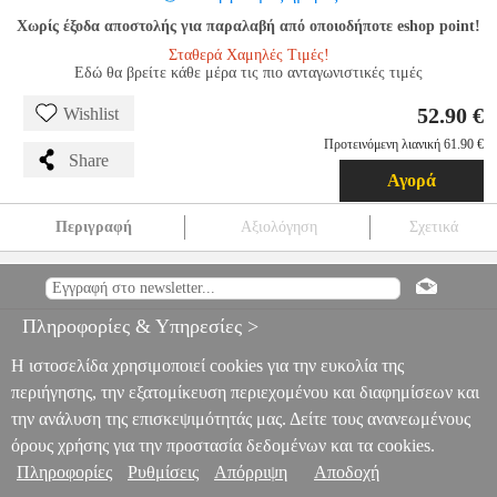
Χωρίς έξοδα αποστολής για παραλαβή από οποιοδήποτε eshop point!
Σταθερά Χαμηλές Τιμές!
Εδώ θα βρείτε κάθε μέρα τις πιο ανταγωνιστικές τιμές
52.90 €
Wishlist
Προτεινόμενη λιανική 61.90 €
Share
Αγορά
Περιγραφή
Αξιολόγηση
Σχετικά
PIKMIN 3 - DELUXE EDITION
NSW.00949
NSW.00949
-
-
GAMES
PIKMIN 3 - DELUXE EDITION
52.90
Πληροφορίες & Υπηρεσίες >
Η ιστοσελίδα χρησιμοποιεί cookies για την ευκολία της
περιήγησης, την εξατομίκευση περιεχομένου και διαφημίσεων και
την ανάλυση της επισκεψιμότητάς μας. Δείτε τους ανανεωμένους
όρους χρήσης για την προστασία δεδομένων και τα cookies.
Πληροφορίες
Ρυθμίσεις
Απόρριψη
Αποδοχή