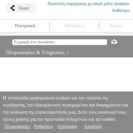
Αποστολή ενημέρωσης με email μόλις ξαναγίνει
Share
διαθέσιμο
Περιγραφή
Αξιολόγηση
Σχετικά
ΠΙΑΤΙΝΙΑ MEINL 14 BYZANCE TRADITIONAL MEDIUM HI-
HATS
MSC.301168
MSC.301168
MEINL
MEINL
DRUMS
ΠΙΑΤΙΝΙΑ MEINL 14 BYZANCE TRADITIONAL MEDIUM HI-
Πληροφορίες & Υπηρεσίες >
HATS
0
Η ιστοσελίδα χρησιμοποιεί cookies για την ευκολία της
περιήγησης, την εξατομίκευση περιεχομένου και διαφημίσεων και
την ανάλυση της επισκεψιμότητάς μας. Δείτε τους ανανεωμένους
όρους χρήσης για την προστασία δεδομένων και τα cookies.
Πληροφορίες
Ρυθμίσεις
Απόρριψη
Αποδοχή