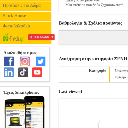
Δέκα χρόνια μυστικών
Μια επέτειος που δε θα ξεχάσουν ποτέ
Προτάσεις Για Δώρα
Stock House
Βαθμολογία & Σχόλια προιόντος
Φωτοβολταϊκά
SUPER MARKET
Αναζήτηση στην κατηγορία ΞΕ
Κατηγορία
Σύγχρονη
Θρίλερ-
Last viewed