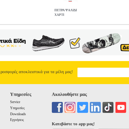
ΠΕΤΡΑ ΨΑΛΙΔΙ
ΧΑΡΤΙ
14
BKS.0005014
FEENEY ALICE
FEENEY ALICE
ΞΕΝΗ ΛΟΓΟ
Η ΛΟΓΟΤΕΧΝΙΑ ISBN: 978-960-620-922-2 Συγγραφέας: FEENEY 
δες: 328 Διαστάσεις: 14Χ20, 5 Ημερομηνία Έκδοσης: Απρίλιος
. Όταν ο Ανταμ και η Αμίλια κερδίζουν ένα δωρεάν Σαββατοκύριακο στη
 Ο αδιόρθωτα εργασιομανής σεναριογράφος Ανταμ Ράιτ πάσχει όλη τ
σώπων, ούτε καν των φίλων, των συγγενών, αλλά και της ίδιας της γυ
ε το έτος που διανύουν παντρεμένοι -από χαρτί, λινό, σίδερο, ξύλο 
οτέ να διαβάσει. Μέχρι τώρα. Και οι δυο ξέρουν ότι αυτό το Σαββατοκ
κέρδισαν κατά τύχη. Ο ένας απ τους δυο τους λέει ψέματα. Και κάποιο
προσφορές αποκλειστικά για τα μέλη μας!
κα χρόνια γάμου Δέκα χρόνια μυστικών Μια επέτειος που δε θα ξεχάσ
8.13
Υπηρεσίες
Ακολουθήστε μας
Service
Υπηρεσίες
Downloads
Εγγυήσεις
Κατεβάστε το app μας!