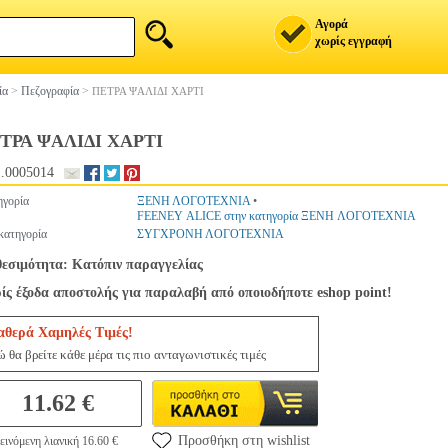
Αγορά
χωρίς εγγραφή
ία
>
Πεζογραφία
>
ΠΕΤΡΑ ΨΑΛΙΔΙ ΧΑΡΤΙ
ΤΡΑ ΨΑΛΙΔΙ ΧΑΡΤΙ
.0005014
ηγορία
ΞΕΝΗ ΛΟΓΟΤΕΧΝΙΑ
•
FEENEY ALICE στην κατηγορία ΞΕΝΗ ΛΟΓΟΤΕΧΝΙΑ
κατηγορία
ΣΥΓΧΡΟΝΗ ΛΟΓΟΤΕΧΝΙΑ
θεσιμότητα: Κατόπιν παραγγελίας
ίς έξοδα αποστολής για παραλαβή από οποιοδήποτε eshop point!
αθερά Χαμηλές Τιμές!
 θα βρείτε κάθε μέρα τις πιο ανταγωνιστικές τιμές
11.62 €
Προσθήκη στη wishlist
ινόμενη λιανική 16.60 €