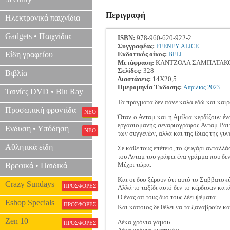
Περιγραφή
Ηλεκτρονικά παιχνίδια
Gadgets • Παιχνίδια
ISBN:
978-960-620-922-2
Συγγραφέας:
FEENEY ALICE
Είδη γραφείου
Εκδοτικός οίκος:
BELL
Μετάφραση:
ΚΑΝΤΖΟΛΑ ΣΑΜΠΑΤΑΚΟ
Σελίδες:
328
Βιβλία
Διαστάσεις:
14Χ20,5
Ημερομηνία Έκδοσης:
Απρίλιος
2023
Ταινίες DVD • Blu Ray
Τα πράγματα δεν πάνε καλά εδώ και καιρό
Προσωπική φροντίδα
ΝΕΟ
Όταν ο Ανταμ και η Αμίλια κερδίζουν έ
εργασιομανής σεναριογράφος Ανταμ Ράι
Ενδυση • Υπόδηση
ΝΕΟ
των συγγενών, αλλά και της ίδιας της γυν
Αθλητικά είδη
Σε κάθε τους επέτειο, το ζευγάρι ανταλλ
του Ανταμ του γράφει ένα γράμμα που δεν
Μέχρι τώρα.
Βρεφικά • Παιδικά
Και οι δυο ξέρουν ότι αυτό το Σαββατοκύ
Crazy Sundays
ΠΡΟΣΦΟΡΕΣ
Αλλά το ταξίδι αυτό δεν το κέρδισαν κατά
Ο ένας απ τους δυο τους λέει ψέματα.
Eshop Specials
ΠΡΟΣΦΟΡΕΣ
Και κάποιος δε θέλει να τα ξαναβρούν και
Zen 10
Δέκα χρόνια γάμου
ΠΡΟΣΦΟΡΕΣ