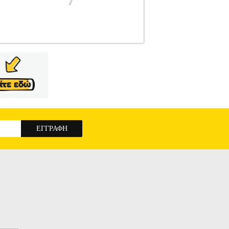
ΤΕΧΝΙΑ
Κατηγορία: ΞΕΝΗ ΛΟΓΟΤΕΧΝΙΑ
ALICE Εκδοτικός οίκος: BELL Μετάφραση:
 2023 Τα πράγματα δεν πάνε καλά εδώ και
 Σκωτία, μοιάζει με μια τελευταία ευκαιρία να
ου τη ζωή από προσωπαγνωσία: δεν μπορεί να
ναίκας του. Σε κάθε τους επέτειο, το ζευγάρι
κ.ο.κ.-και κάθε χρόνο η σύζυγος του Ανταμ του
ύριακο θα διορθώσει ή θα διαλύσει οριστικά το
ς δε θέλει να τα ξαναβρούν και να ζήσουν μαζί
ουν ποτέ
ΠΕΤΡΑ ΨΑΛΙΔΙ ΧΑΡΤΙ