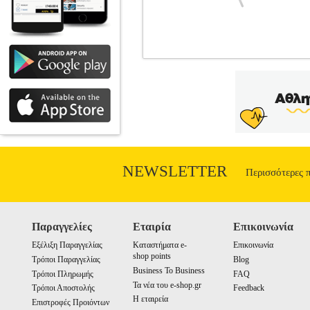
ΠΕΤΡΑ ΨΑΛΙΔΙ ΧΑΡΤΙ
BKS.00050
•FEENEY ALICE στην κατηγορία ΞΕΝ
ΚΑΝΤΖΟΛΑ ΣΑΜΠΑΤΑΚΟΥ ΒΕΑΤΡΙΚΗ Σελί
καιρό για τον κύριο και την κυρία Ράιτ
προσπαθήσουν να σώσουν το γάμο τους.
αναγνωρίσει τα χαρακτηριστικά των προ
ανταλλάσσει παραδοσιακά δώρα ανάλογα μ
γράφει ένα γράμμα που δεν τον αφήνει π
γάμο τους. Αλλά το ταξίδι αυτό δεν το 
NEWSLETTER
Περισσότερες 
ευτυχισμένοι στο εξής. Δέ
Παραγγελίες
Εταιρία
Επικοινωνία
Εξέλιξη Παραγγελίας
Καταστήματα e-
Επικοινωνία
shop points
Τρόποι Παραγγελίας
Blog
Business To Business
Τρόποι Πληρωμής
FAQ
Τα νέα του e-shop.gr
Τρόποι Αποστολής
Feedback
Η εταιρεία
Επιστροφές Προιόντων