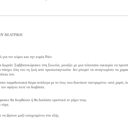
Υ ΒΕΑΤΡΙΚΗ
 για τον κύριο και την κυρία Ράιτ.
να δωρεάν Σαββατοκύριακο στη Σκωτία, μοιάζει με μια τελευταία ευκαιρία να προ
τ πάσχει όλη του τη ζωή από προσωπαγνωσία: δεν μπορεί να αναγνωρίσει τα χαρα
αίκας του.
άσσει παραδοσιακά δώρα ανάλογα με το έτος που διανύουν παντρεμένοι -από χαρτί, λιν
 τον αφήνει ποτέ να διαβάσει.
ριακο θα διορθώσει ή θα διαλύσει οριστικά το γάμο τους.
 τύχη.
 να ζήσουν μαζί ευτυχισμένοι στο εξής.