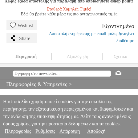
Χωρίς έξοδα αποστολής για παραλαβή από οποιοδήποτε eshop point!
Σταθερά Χαμηλές Τιμές!
Εδώ θα βρείτε κάθε μέρα τις πιο ανταγωνιστικές τιμές
Εξαντλημένο
Wishlist
Αποστολή ενημέρωσης με email μόλις ξαναγίνει
Share
διαθέσιμο
Περιγραφή
Αξιολόγηση
Σχετικά
PETER NUTTALL / JOHN WHITWORTH - THE GUITARIST'S
WAY BOOK 1
MSC.600377
MSC.600377
ΜΟΥΣΙΚΑ ΒΙΒΛΙΑ
ΕΓΧΟΡΔΩΝ
PETER NUTTALL / JOHN WHITWORTH - THE
Πληροφορίες & Υπηρεσίες >
GUITARIST'S WAY BOOK 1
0
Η ιστοσελίδα χρησιμοποιεί cookies για την ευκολία της
περιήγησης, την εξατομίκευση περιεχομένου και διαφημίσεων και
την ανάλυση της επισκεψιμότητάς μας. Δείτε τους ανανεωμένους
όρους χρήσης για την προστασία δεδομένων και τα cookies.
Πληροφορίες
Ρυθμίσεις
Απόρριψη
Αποδοχή