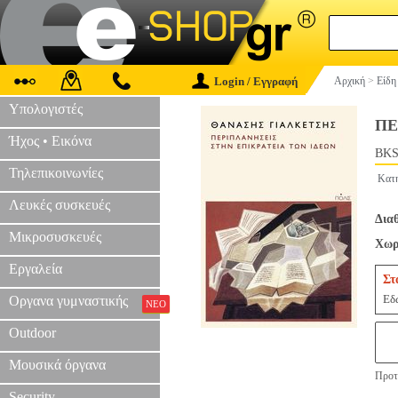
Login / Εγγραφή
Αρχική
>
Είδη
Υπολογιστές
ΠΕ
Ήχος • Εικόνα
BKS
Τηλεπικοινωνίες
Κατ
Λευκές συσκευές
Δια
Μικροσυσκευές
Χωρ
Εργαλεία
Στ
Εδώ
Οργανα γυμναστικής
ΝΕΟ
Outdoor
Μουσικά όργανα
Προτε
Security