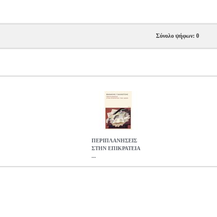
Σύνολο ψήφων: 0
ΠΕΡΙΠΛΑΝΗΣΕΙΣ
ΣΤΗΝ ΕΠΙΚΡΑΤΕΙΑ
...
ΕΙΑ ΤΩΝ ΙΔΕΩΝ
BKS.0217078
BKS.0217078
ΓΙΑΛΚΕΤΣΗΣ ΘΑ
ΩΣΗΣ
Κατηγορία: ΜΕΣΑ ΜΑΖΙΚΗΣ ΕΝΗΜΕΡΩΣΗΣ •ΓΙΑΛΚΕΤΣΗΣ
8-960-435-875-5 Συγγραφέας: ΓΙΑΛΚΕΤΣΗΣ ΘΑΝΑΣΗΣ Εκδοτικός
 2024 Το βιβλίο αυτό συγκεντρώνει κείμενα που δημοσιεύτηκαν στη
 που εκφωνήθηκαν με διάφορες αφορμές και σε διαφορετικές περιστά
ν και σύγχρονων στοχαστών, όπως οι Τόμας Ρόμπερτ Μάλθους, Ντέιβ