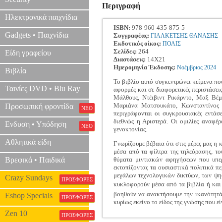
Περιγραφή
Ηλεκτρονικά παιχνίδια
ISBN:
978-960-435-875-5
Gadgets • Παιχνίδια
Συγγραφέας:
ΓΙΑΛΚΕΤΣΗΣ ΘΑΝΑΣΗΣ
Εκδοτικός οίκος:
ΠΟΛΙΣ
Σελίδες:
264
Είδη γραφείου
Διαστάσεις:
14Χ21
Ημερομηνία Έκδοσης:
Νοέμβριος
2024
Βιβλία
Το βιβλίο αυτό συγκεντρώνει κείμενα π
Ταινίες DVD • Blu Ray
αφορμές και σε διαφορετικές περιστάσε
Μάλθους, Ντέιβιντ Ρικάρντο, Μαξ Βέμ
Μαριάνα Ματσουκάτο, Κωνσταντίνος Τσ
Προσωπική φροντίδα
ΝΕΟ
περιγράφονται οι συγκρουσιακές εντάσε
διεθνώς η Αριστερά. Οι ομιλίες αναφέ
Ενδυση • Υπόδηση
ΝΕΟ
γενοκτονίας.
Αθλητικά είδη
Γνωρίζουμε βέβαια ότι στις μέρες μας η
μέσα από τα φίλτρα της τηλεόρασης, το
Βρεφικά • Παιδικά
θύματα μιντιακών αφηγήσεων που υπερα
εκτοπίζοντας τα ουσιαστικά πολιτικά πε
μεγάλων τεχνολογικών δικτύων, των ψηφ
Crazy Sundays
ΠΡΟΣΦΟΡΕΣ
κυκλοφορούν μέσα από τα βιβλία ή και 
βοηθούν να ανακτήσουμε την ικανότητά
Eshop Specials
ΠΡΟΣΦΟΡΕΣ
κυρίως εκείνο το είδος της γνώσης που ε
Zen 10
ΠΡΟΣΦΟΡΕΣ