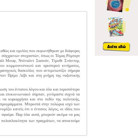
καθώς και ομιλίες που εκφωνήθηκαν με διάφορες
αι σύγχρονων στοχαστών, όπως οι Τόμας Ρόμπερτ
άλ Μουφ, Ντόναλντ Σασούν, Τίμοθι Σνάιντερ,
ου κομμουνιστικού και αριστερού κινήματος,
τρατηγικές δυσκολίες που αντιμετωπίζει σήμερα
στον Πρίμο Λέβι και στη μνήμη της ναζιστικής
νωση του έντυπου λόγου και όλο και περισσότερο
και επικοινωνιακό σύμπαν, γινόμαστε συχνά τα
να κυριαρχήσει και στο πεδίο της πολιτικής,
 τα προγράμματα. Μπροστά στην πελώρια ισχύ των
ίζει κανείς ότι ο έντυπος λόγος, οι ιδέες που
α σφαίρα. Παρ όλα αυτά, μπορούν ακόμα να μας
ην πολυπλοκότητα των πραγμάτων, να αποκτούμε