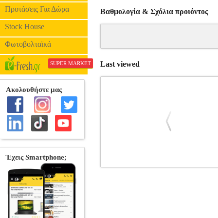
Προτάσεις Για Δώρα
Βαθμολογία & Σχόλια προιόντος
Stock House
Φωτοβολταϊκά
Last viewed
SUPER MARKET
ΠΕΡΙΠΛΑΝΗΣΕΙΣ ΣΤΗΝ ΕΠΙΚΡΑΤ
ΜΑΖΙΚΗΣ ΕΝΗΜΕΡ
ΜΕΣΑ ΜΑΖΙΚΗΣ ΕΝΗΜΕΡΩΣΗΣ ISBN: 97
14Χ21 Ημερομηνία Έκδοσης: Νοέμβριος
των Συντακτών, καθώς και ομιλίες
παρουσιάζονται έργα παλαιών, νεότερω