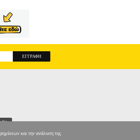
να Ματσουκάτο, Κωνσταντίνος Τσουκαλάς κ.ά.
εριγράφονται οι συγκρουσιακές εντάσεις στις
πίζει σήμερα διεθνώς η Αριστερά. Οι ομιλίες
 μνήμη της ναζιστικής γενοκτονίας. Γνωρίζουμε
ην ανάγνωση του έντυπου λόγου και όλο και
 αυτό το νέο τεχνολογικό και επικοινωνιακό
ν πραγματικότητα. Η επικοινωνία τείνει να
την ορθολογική επιχειρηματολογία, τις ιδέες και
 αύριο της τεχνητής νοημοσύνης, είναι βέβαια
ημερίδες, μπορούν να ασκούν την ίδια ή έστω
ικανότητά μας να μελετάμε και να αναλύουμε
ο το είδος της γνώσης που είναι ικανό να
Ν ΙΔΕΩΝ
αφημίσεων και την ανάλυση της