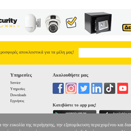
 Λακλάου, Σαντάλ Μουφ, Ντόναλντ Σασούν, Τίμοθι Σνάιντερ, Μαριά
ιρίες από την ιστορία του κομμουνιστικού και αριστερού κινήματος, π
 και επισημαίνονται οι μείζονες στρατηγικές δυσκολίες που αντιμετω
ιανή Επανάσταση, στην Ανοιξη της Πράγας, στον Πρίμο Λέβι και στη
ηση και η ερμηνεία του κόσμου περνούν όλο και λιγότερο μέσα από τ
τηλεόρασης, του διαδικτύου και των μέσων κοινωνικής δικτύωσης. Σε
μιντιακών αφηγήσεων που υπεραπλουστεύουν ή και διαστρεβλώνουν τη
 εκτοπίζοντας τα ουσιαστικά πολιτικά περιεχόμενα, την κριτική σκέψη, 
ισχύ των μεγάλων τεχνολογικών δικτύων, των ψηφιακών πλατφορμών ή
υπος λόγος, οι ιδέες που κυκλοφορούν μέσα από τα βιβλία ή και τις εφ
προσφορές αποκλειστικά για τα μέλη μας!
 Παρ όλα αυτά, μπορούν ακόμα να μας βοηθούν να ανακτήσουμε την 
ποιούμε την πολυπλοκότητα των πραγμάτων, να αποκτούμε κυρίως εκείν
σανατολίζει τη δράση.
ΠΕΡΙΠΛΑΝΗΣΕΙΣ ΣΤΗΝ ΕΠΙΚΡΑΤΕΙΑ ΤΩ
Υπηρεσίες
Ακολουθήστε μας
14.34
Service
Υπηρεσίες
Downloads
Εγγυήσεις
Κατεβάστε το app μας!
α την ευκολία της περιήγησης, την εξατομίκευση περιεχομένου και δι