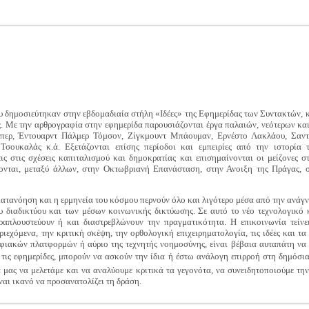
ου δημοσιεύτηκαν στην εβδομαδιαία στήλη «Ιδέες» της Εφημερίδας των Συντακτών, 
ις. Με την αρθρογραφία στην εφημερίδα παρουσιάζονται έργα παλαιών, νεότερων κ
περ, Έντουαρντ Πάλμερ Τόμσον, Ζίγκμουντ Μπάουμαν, Ερνέστο Λακλάου, Σαντ
ουκαλάς κ.ά. Εξετάζονται επίσης περίοδοι και εμπειρίες από την ιστορία τ
ις στις σχέσεις καπιταλισμού και δημοκρατίας και επισημαίνονται οι μείζονες σ
ρονται, μεταξύ άλλων, στην Οκτωβριανή Επανάσταση, στην Ανοιξη της Πράγας, 
 κατανόηση και η ερμηνεία του κόσμου περνούν όλο και λιγότερο μέσα από την ανάγ
υ διαδικτύου και των μέσων κοινωνικής δικτύωσης. Σε αυτό το νέο τεχνολογικό 
πλουστεύουν ή και διαστρεβλώνουν την πραγματικότητα. Η επικοινωνία τείνει 
ριεχόμενα, την κριτική σκέψη, την ορθολογική επιχειρηματολογία, τις ιδέες και
ιακών πλατφορμών ή αύριο της τεχνητής νοημοσύνης, είναι βέβαια αυταπάτη να νομ
τις εφημερίδες, μπορούν να ασκούν την ίδια ή έστω ανάλογη επιρροή στη δημόσι
 μας να μελετάμε και να αναλύουμε κριτικά τα γεγονότα, να συνειδητοποιούμε τ
ίναι ικανό να προσανατολίζει τη δράση.