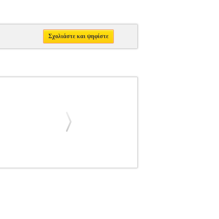
Σχολιάστε και ψηφίστε
ΝΑΣΗΣ
ΓΙΑΛΚΕΤΣΗΣ ΘΑΝΑΣΗΣ
ΜΕΣΑ
 ΘΑΝΑΣΗΣ στην κατηγορία
 οίκος: ΠΟΛΙΣ Σελίδες: 264 Διαστάσεις:
ν εβδομαδιαία στήλη «Ιδέες» της Εφημερίδας
σεις. Με την αρθρογραφία στην εφημερίδα
ιντ Ρικάρντο, Μαξ Βέμπερ, Έντουαρντ Πάλμερ