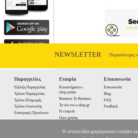
Τόμσον, Ζίγκμουντ Μπάουμαν, Ερνέστο
Εξετάζονται επίσης περίοδοι και εμπε
σχέσεις καπιταλισμού και δημοκρατίας
αναφέρονται, μεταξύ άλλων, στην Οκτωβρ
βέβαια ότι στις μέρες μας η κατανό
περισσότερο μέσα από τα φίλτρα της 
σύμπαν, γινόμαστε συχνά τα θύματα 
κυριαρχήσει και στο πεδίο της πολιτικής,
τα προγράμματα. Μπροστά στην πελώρια 
NEWSLETTER
αυταπάτη να νομίζει κανείς ότι ο έντ
Περισσότερες 
ανάλογη επιρροή στη δημόσια σφαίρα.
κριτικά τα γεγονότα, να συνειδητο
προ
Παραγγελίες
Εταιρία
Επικοινωνία
Εξέλιξη Παραγγελίας
Καταστήματα e-
Επικοινωνία
shop points
Τρόποι Παραγγελίας
Blog
Business To Business
Τρόποι Πληρωμής
FAQ
Τα νέα του e-shop.gr
Τρόποι Αποστολής
Feedback
Η εταιρεία
Επιστροφές Προιόντων
Οροι χρήσης
Cookies
Η ιστοσελίδα χρησιμοποιεί cookies γι