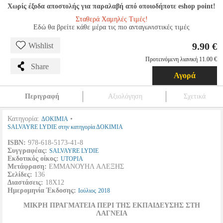
Χωρίς έξοδα αποστολής για παραλαβή από οποιοδήποτε eshop point!
Σταθερά Χαμηλές Τιμές!
Εδώ θα βρείτε κάθε μέρα τις πιο ανταγωνιστικές τιμές
9.90 €
Wishlist
Προτεινόμενη λιανική 11.00 €
Share
Αγορά
Περιγραφή
Αξιολόγηση
Σχετικά
Κατηγορία:
•
ΔΟΚΙΜΙΑ
SALVAYRE LYDIE στην κατηγορία ΔΟΚΙΜΙΑ
ISBN:
978-618-5173-41-8
Συγγραφέας:
SALVAYRE LYDIE
Εκδοτικός οίκος:
UTOPIA
Μετάφραση:
ΕΜΜΑΝΟΥΗΛ ΑΛΕΞΗΣ
Σελίδες:
136
Διαστάσεις:
18Χ12
Ημερομηνία Έκδοσης:
Ιούλιος
2018
ΜΙΚΡΗ ΠΡΑΓΜΑΤΕΙΑ ΠΕΡΙ ΤΗΣ ΕΚΠΑΙΔΕΥΣΗΣ ΣΤΗ
ΛΑΓΝΕΙΑ